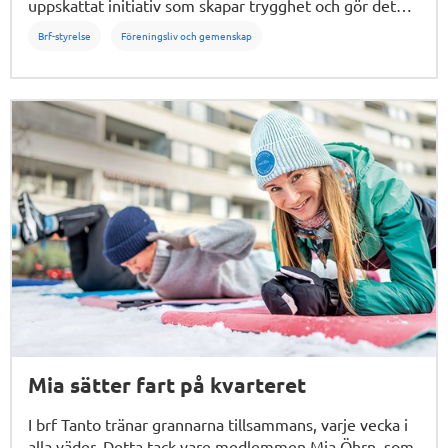
uppskattat initiativ som skapar trygghet och gör det
lättare att lära känna varandra.
Brf-styrelse
Föreningsliv och gemenskap
Mia sätter fart på kvarteret
I brf Tanto tränar grannarna tillsammans, varje vecka i
alla väder. Detta tack vare medlemmen Mia Öhrn, som