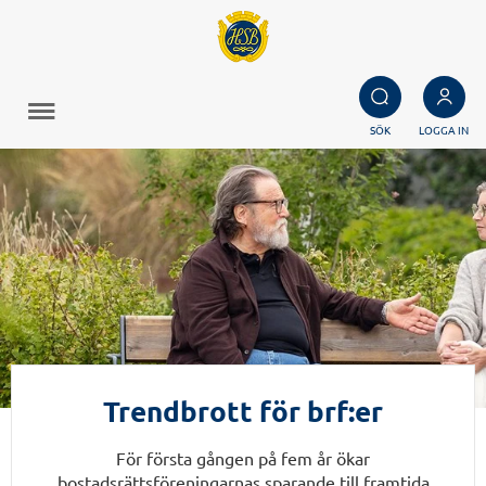
SÖK
LOGGA IN
Trendbrott för brf:er
För första gången på fem år ökar
bostadsrättsföreningarnas sparande till framtida