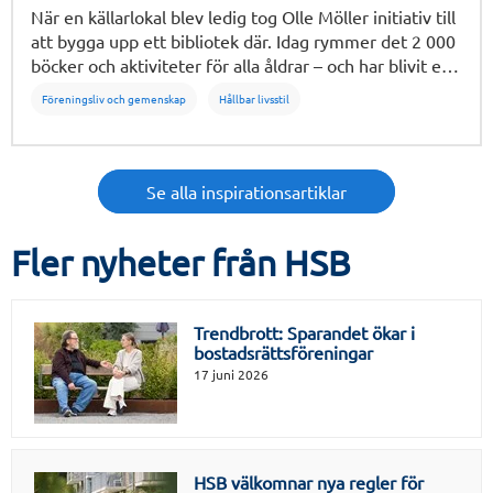
När en källarlokal blev ledig tog Olle Möller initiativ till
att bygga upp ett bibliotek där. Idag rymmer det 2 000
böcker och aktiviteter för alla åldrar – och har blivit en
självklar mötesplats för medlemmarna i brf
Föreningsliv och gemenskap
Hållbar livsstil
Lagmannen.
Se alla inspirationsartiklar
Fler nyheter från HSB
Trendbrott: Sparandet ökar i
bostadsrättsföreningar
17 juni 2026
HSB välkomnar nya regler för