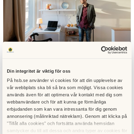
Forskning dygnet runt i HSBs levande labb
I HSB Living Lab kan forskare, utvecklare och
innovatörer testa sina lösningar tillsammans dem som
Din integritet är viktig för oss
bor i huset, i syfte att skapa framtidens hållbara
På hsb.se använder vi cookies för att din upplevelse av
boende. Sedan starten 2016 har över 150
vår webbplats ska bli så bra som möjligt. Vissa cookies
forskningsprojekt startats: vad sägs om uppkopplade
bikupor eller att spola toaletten med återvunnet
används även för att optimera vår kontakt med dig som
vatten?
webbanvändare och för att kunna ge förmånliga
erbjudanden som kan vara intressanta för dig genom
annonsering (målinriktad nätreklam). Genom att klicka på
"Tillåt alla cookies" och fortsätta använda hemsidan
samtycker du till att dessa och andra typer av cookies för