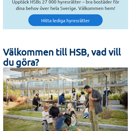
Upptäck HSBs 27 000 hyresrätter – bra bostäder för
dina behov över hela Sverige. Välkommen hem!
Hitta lediga hyresrätter
Välkommen till HSB, vad vill
du göra?