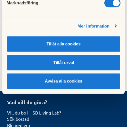
kvar
Marknadsföring
En åldrande befolkning ställer allt högre krav på
att man kan bo kvar i sitt hem och samtidigt
känna sig trygg. I HSB Living Lab undersöker
Mer information
HSB hur sådana lägenheter kan utformas på
bästa sätt.
Tillåt alla cookies
Digitalisering
Kvarboende
Social hållbarhet
Smarta hem
Tillåt urval
Avvisa alla cookies
Vad vill du göra?
Vill du bo i HSB Living Lab?
Sök bostad
Bli medlem