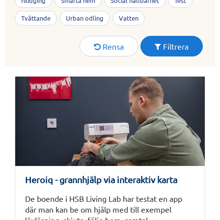
Nudging
Smarta hem
Social hållbarhet
Test
Tvättande
Urban odling
Vatten
Rensa
Filtrera
Heroiq - grannhjälp via interaktiv karta
De boende i HSB Living Lab har testat en app
där man kan be om hjälp med till exempel