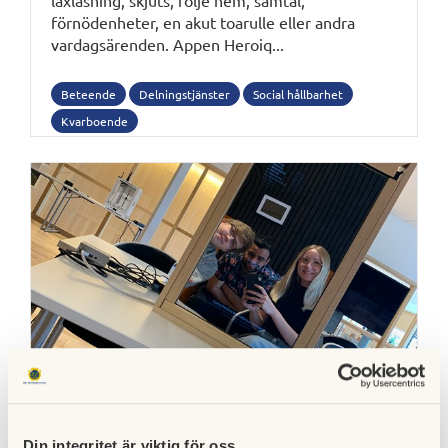
läxläsning, skjuts, följe hem, samtal,
förnödenheter, en akut toarulle eller andra
vardagsärenden. Appen Heroiq...
Beteende
Delningstjänster
Social hållbarhet
Kvarboende
Digital spegel ska bryta äldres isolering
och förenkla vardagen
Din integritet är viktig för oss