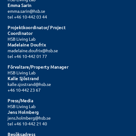
Emma Sarin
emma.sarin@hsb.se
tel +46 10-442 03 44
Projektkoordinator/ Project
Coordinator
HSB Living Lab
Madelaine Doufrix
madelaine.doufrix@hsb.se
tel
+46 10-442 01 77
Förvaltare/Property Manager
HSB Living Lab
Kalle Sjöstrand
kalle.sjostrand@hsb.se
+46 10-442 23 67
Press/Media
HSB Living Lab
Jens Holmberg
jens.holmberg@hsb.se
tel +46 10-442 21 40
Besöksadress