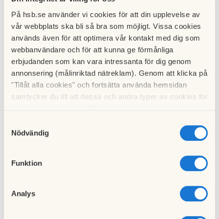
Det digitala utanförskapet bland äldre har ökat
På hsb.se använder vi cookies för att din upplevelse av
under pandemin. Därför utvecklar nu HSB Living
vår webbplats ska bli så bra som möjligt. Vissa cookies
Lab, Linnéuniversitetet (LNU) och TietoEVRY en
används även för att optimera vår kontakt med dig som
digital spegel som ska bidra till att bryta äldres
webbanvändare och för att kunna ge förmånliga
isol...
erbjudanden som kan vara intressanta för dig genom
annonsering (målinriktad nätreklam). Genom att klicka på
Hälsa
Kvarboende
Social hållbarhet
Smarta hem
"Tillåt alla cookies" och fortsätta använda hemsidan
Digitalisering
samtycker du till att dessa och andra typer av cookies för
t.ex. analys används. Eftersom vi respekterar din
integritet kan du välja att inte tillåta vissa typer av
Samtyckesval
cookies och välja att endast tillåta ett urval.
Nödvändig
Funktion
Analys
Det smarta hemmet hjälper äldre att bo