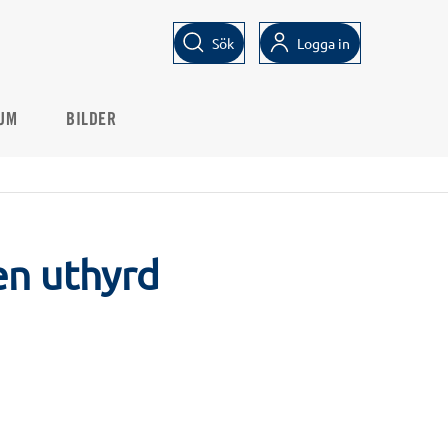
Sök
Logga in
UM
BILDER
en uthyrd