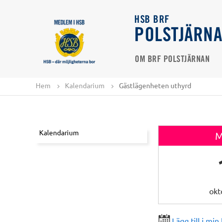
HSB BRF
POLSTJÄRN
OM BRF POLSTJÄRNAN
Hem
Kalendarium
Gästlägenheten uthyrd
Kalendarium
M
okt
Lägg till i min