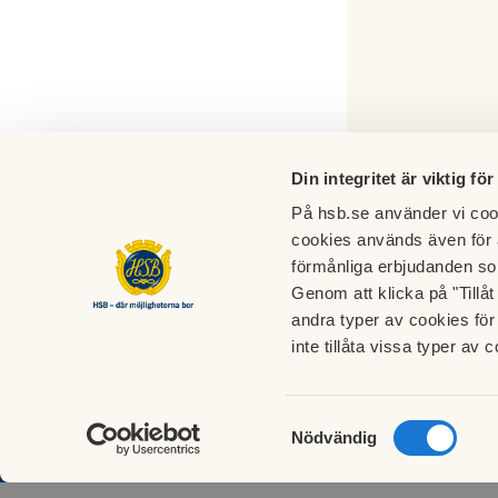
Din integritet är viktig för
På hsb.se använder vi cook
cookies används även för 
förmånliga erbjudanden so
Genom att klicka på "Tillå
andra typer av cookies för 
BRF Bergbacka i Storuman
inte tillåta vissa typer av c
Höjdvägen 9
923 31 Storuman
Samtyckesval
Nödvändig