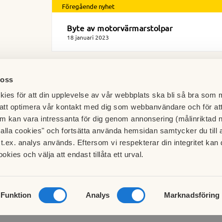
Föregående nyhet
Byte av motorvärmarstolpar
18 januari 2023
 oss
ies för att din upplevelse av vår webbplats ska bli så bra som m
att optimera vår kontakt med dig som webbanvändare och för at
m kan vara intressanta för dig genom annonsering (målinriktad 
t alla cookies" och fortsätta använda hemsidan samtycker du till 
t.ex. analys används. Eftersom vi respekterar din integritet kan d
ookies och välja att endast tillåta ett urval.
Besök HSB.se
Läs mer om cookies här
Cookieinställningar
Funktion
Analys
Marknadsföring
Redigera hemsida