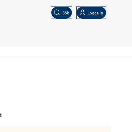
Sök
Logga in
t.