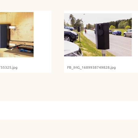
55325.jpg
FB_IMG_1689938749828.jpg