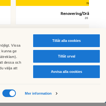
Nästa nyhet
Renovering/Dränering
20 maj 2024
Tillåt alla cookies
öjligt. Vissa
t kunna ge
Tillåt urval
nätreklam).
att dessa och
u välja att
Avvisa alla cookies
Mer information