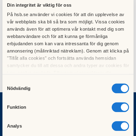
Din integritet är viktig för oss
Ibisen
, Luleå
På hsb.se använder vi cookies för att din upplevelse av
vår webbplats ska bli så bra som möjligt. Vissa cookies
används även för att optimera vår kontakt med dig som
Illern
, Luleå
webbanvändare och för att kunna ge förmånliga
erbjudanden som kan vara intressanta för dig genom
Ingenjören
, Umeåvägen 4, 911 32 Vännäs
annonsering (målinriktad nätreklam). Genom att klicka på
"Tillåt alla cookies" och fortsätta använda hemsidan
samtycker du till att dessa och andra typer av cookies för
Irrblosset
, Älvans väg 51-99, 907 50 Umeå
t.ex. analys används. Eftersom vi respekterar din
integritet kan du välja att inte tillåta vissa typer av
Samtyckesval
cookies och välja att endast tillåta ett urval.
Nödvändig
Vad vill du göra?
Funktion
Sök bostad
Bli medlem
Analys
Börja bospara