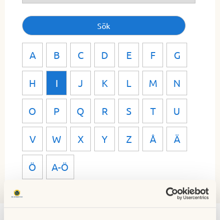
A
B
C
D
E
F
G
H
I
J
K
L
M
N
O
P
Q
R
S
T
U
V
W
X
Y
Z
Å
Ä
Ö
A-Ö