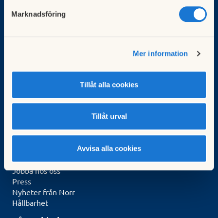
För brf:er
Marknadsföring
Köp fastighetsförvaltning
HSB-ledamot
Kunskapsbank
Mer information
Kurser för styrelseledamöter
Kontakt & Service
Tillåt alla cookies
Kontakta oss
Frågor & svar
Gör en felanmälan
Tillåt urval
Logga in i Mitt HSB
Om oss
Avvisa alla cookies
Om HSB Norr
Jobba hos oss
Press
Nyheter från Norr
Hållbarhet