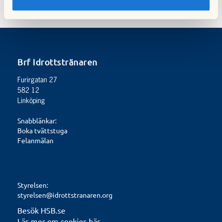
Brf Idrottstränaren
Furirgatan 27
582 12
Linköping
Snabblänkar:
Boka tvättstuga
Felanmälan
Styrelsen:
styrelsen@idrottstranaren.org
Besök HSB.se
Läs mer om cookies här