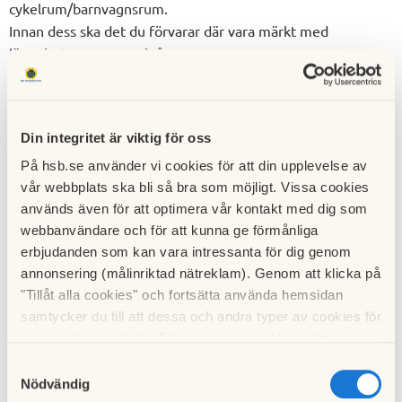
cykelrum/barnvagnsrum.
Innan dess ska det du förvarar där vara märkt med
lägenhetsnummer och år.
Ex:
Lgh: 96, år: 2021
Din integritet är viktig för oss
På hsb.se använder vi cookies för att din upplevelse av
Allt som inte är märkt kommer vi ta hand om. Uppenbart
vår webbplats ska bli så bra som möjligt. Vissa cookies
skräp slängs.
används även för att optimera vår kontakt med dig som
Övergivna cyklar kommer att anmälas till polisen som
webbanvändare och för att kunna ge förmånliga
hittegods.
erbjudanden som kan vara intressanta för dig genom
Saknar du något efter denna dag så hör du av dig till
annonsering (målinriktad nätreklam). Genom att klicka på
Vicevärden snarast.
"Tillåt alla cookies" och fortsätta använda hemsidan
samtycker du till att dessa och andra typer av cookies för
t.ex. analys används. Eftersom vi respekterar din
integritet kan du välja att inte tillåta vissa typer av
Samtyckesval
cookies och välja att endast tillåta ett urval.
Nödvändig