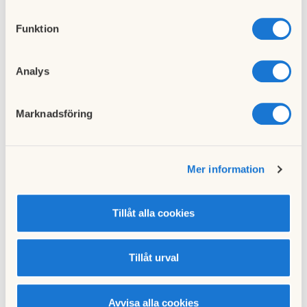
Vänligen
Funktion
Styrelsen Brf Idrottstränaren.
Analys
Till nyhetslistan
Marknadsföring
Mer information
Föregående nyhet
Nästa nyhet
Tillåt alla cookies
Container
Mycket givande fixardag!
02 oktober 2021
12 oktober 2021
Tillåt urval
Avvisa alla cookies