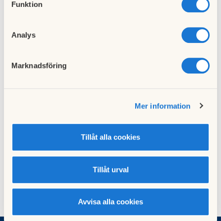
Funktion
Vänligen
Styrelsen Brf Idrottstränaren
Analys
Till nyhetslistan
Marknadsföring
Mer information
Föregående nyhet
Nästa nyhet
Tvättmaskinen lagad
Container
22 april 2021
13 maj 2021
Tillåt alla cookies
Tillåt urval
Avvisa alla cookies