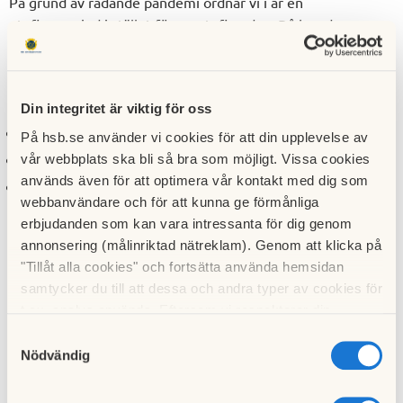
På grund av rådande pandemi ordnar vi i år en
utefixarperiod i stället för en utefixardag. Då kan du som
medlem ta på dig ett uppdrag (eller en del av ett uppdrag )
och utföra det när det passar dig. Detta är som vanligt
frivilligt.
Din integritet är viktig för oss
Klippning av lavendelbuskar.
På hsb.se använder vi cookies för att din upplevelse av
Inoljning av bänkar och bord.
vår webbplats ska bli så bra som möjligt. Vissa cookies
används även för att optimera vår kontakt med dig som
Tvätt av betongvägg och markplattor vid grillplatsen.
webbanvändare och för att kunna ge förmånliga
erbjudanden som kan vara intressanta för dig genom
Instruktioner och material kommer att finnas i lilla garaget.
annonsering (målinriktad nätreklam). Genom att klicka på
Meddela gärna vicevärden om du tar dig an ett uppdrag.
"Tillåt alla cookies" och fortsätta använda hemsidan
Det går också bra att boka en tid med vicevärden om du vill
samtycker du till att dessa och andra typer av cookies för
ha hjälp med uppstarten.
t.ex. analys används. Eftersom vi respekterar din
integritet kan du välja att inte tillåta vissa typer av
Samtyckesval
Helgen 15-16 maj avslutar vi med att ha en container vid
cookies och välja att endast tillåta ett urval.
Nödvändig
lilla garaget.