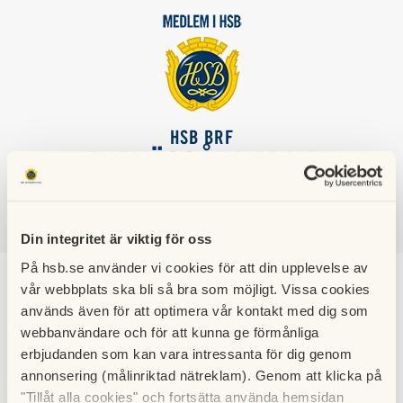
HSB BRF
EKENÄSGÅRDARNA
SÖK
LOGGA IN
Din integritet är viktig för oss
På hsb.se använder vi cookies för att din upplevelse av
vår webbplats ska bli så bra som möjligt. Vissa cookies
Gemensamhetsytor
används även för att optimera vår kontakt med dig som
webbanvändare och för att kunna ge förmånliga
Förutom att vi är goda grannar när vi är i våra lägenheter
erbjudanden som kan vara intressanta för dig genom
och tänker på ljudnivån etc. så är vi lika goda grannar på våra
annonsering (målinriktad nätreklam). Genom att klicka på
övriga ytor.
"Tillåt alla cookies" och fortsätta använda hemsidan