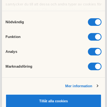
samtycker du till att dessa och andra typer av cookies för
t.ex. analys används. Eftersom vi respekterar din
integritet kan du välja att inte tillåta vissa typer av
Samtyckesval
cookies och välja att endast tillåta ett urval.
Nödvändig
Funktion
Analys
Marknadsföring
Till vänster så kan du läsa mer om vår trädgård,
Mer information
cykelförvaring, gemensamhetslokal, tvättstugor
Tillåt alla cookies