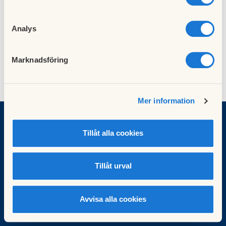
Analys
Marknadsföring
Mer information
Tillåt alla cookies
BRF Gasverket
Besök HSB.se
Tillåt urval
Läs mer om cookies här
Cookieinställningar
Redigera hemsida
Avvisa alla cookies