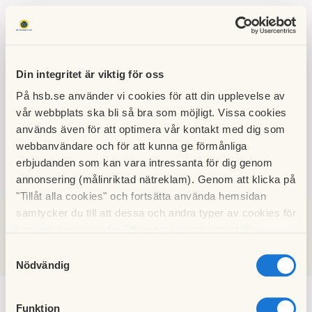
Din integritet är viktig för oss
På hsb.se använder vi cookies för att din upplevelse av
HSB BRF
vår webbplats ska bli så bra som möjligt. Vissa cookies
GASVERKET
används även för att optimera vår kontakt med dig som
webbanvändare och för att kunna ge förmånliga
erbjudanden som kan vara intressanta för dig genom
annonsering (målinriktad nätreklam). Genom att klicka på
SÖK
LOGGA IN
"Tillåt alla cookies" och fortsätta använda hemsidan
samtycker du till att dessa och andra typer av cookies för
t.ex. analys används. Eftersom vi respekterar din
Nyheter
integritet kan du välja att inte tillåta vissa typer av
Samtyckesval
cookies och välja att endast tillåta ett urval.
Nödvändig
Funktion