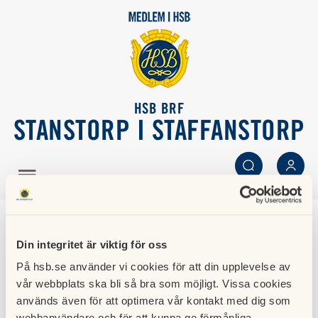
HSB BRF
STANSTORP I STAFFANSTORP
SÖK
LOGGA IN
Värmepumparna är nu
Din integritet är viktig för oss
igång
På hsb.se använder vi cookies för att din upplevelse av
vår webbplats ska bli så bra som möjligt. Vissa cookies
22 september 2024
används även för att optimera vår kontakt med dig som
webbanvändare och för att kunna ge förmånliga