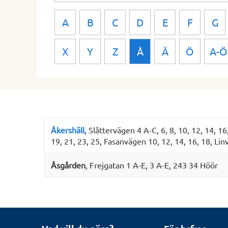
A
B
C
D
E
F
G
X
Y
Z
Å
Ä
Ö
A-Ö
Åkershäll
, Slåttervägen 4 A-C, 6, 8, 10, 12, 14, 16
19, 21, 23, 25, Fasanvägen 10, 12, 14, 16, 18, Lin
Åsgården
, Frejgatan 1 A-E, 3 A-E, 243 34 Höör