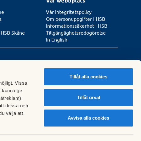
Vår webbplats
ne
Vår integritetspolicy
s
Om personuppgifter i HSB
Informationssäkerhet i HSB
n HSB Skåne
Tillgänglighetsredogörelse
In English
de enligt ISO
Tillåt alla cookies
 14001
öjligt. Vissa
t kunna ge
Tillåt urval
nätreklam).
att dessa och
u välja att
Avvisa alla cookies