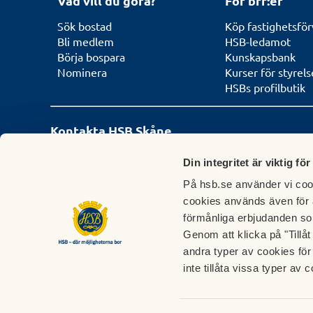
Vad vill du göra?
För brf:er
Sök bostad
Köp fastighetsför
Bli medlem
HSB-ledamot
Börja bospara
Kunskapsbank
Nominera
Kurser för styrel
HSBs profilbutik
Kontakta HSB Skåne
Din integritet är viktig för
Kund- och
Besöksadress
medlemsservice
På hsb.se använder vi cook
Sockerkokaregatan 
cookies används även för 
Telefon:
046-210 84 00
förmånliga erbjudanden so
Genom att klicka på "Tillå
E-post:
andra typer av cookies för 
info-skane@hsb.se
inte tillåta vissa typer av c
Våra öppettider |
Våra lokalkontor