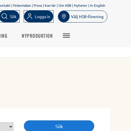
ontakt
|
Felanmälan
|
Press
|
Karriär
|
Om HSB
|
Nyheter
|
In English
Sök
Logga in
Välj HSB-förening
NING
NYPRODUKTION