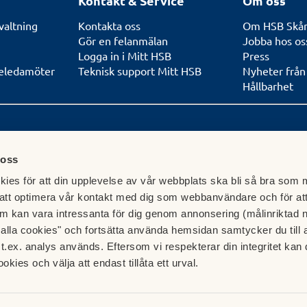
Kontakt & Service
Om oss
valtning
Kontakta oss
Om HSB Skå
Gör en felanmälan
Jobba hos os
Logga in i Mitt HSB
Press
seledamöter
Teknisk support Mitt HSB
Nyheter frå
Hållbarhet
 oss
Postadress
Certifiera
9001 & ISO
ies för att din upplevelse av vår webbplats ska bli så bra som m
7, Lund
Box 1712
att optimera vår kontakt med dig som webbanvändare och för at
221 01 Lund
Faktureringsuppgifter hittar du
m kan vara intressanta för dig genom annonsering (målinriktad 
här.
t alla cookies" och fortsätta använda hemsidan samtycker du till 
t.ex. analys används. Eftersom vi respekterar din integritet kan d
ookies och välja att endast tillåta ett urval.