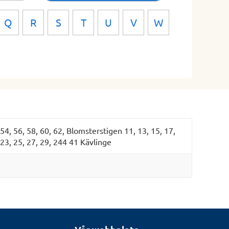
Q
R
S
T
U
V
W
, 54, 56, 58, 60, 62, Blomsterstigen 11, 13, 15, 17,
 23, 25, 27, 29, 244 41 Kävlinge