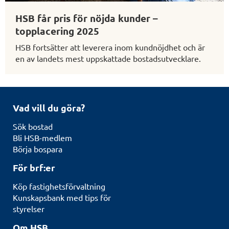
HSB får pris för nöjda kunder –
topplacering 2025
HSB fortsätter att leverera inom kundnöjdhet och är
en av landets mest uppskattade bostadsutvecklare.
Vad vill du göra?
Sök bostad
Bli HSB-medlem
Börja bospara
För brf:er
Köp fastighetsförvaltning
Kunskapsbank med tips för
styrelser
Om HSB