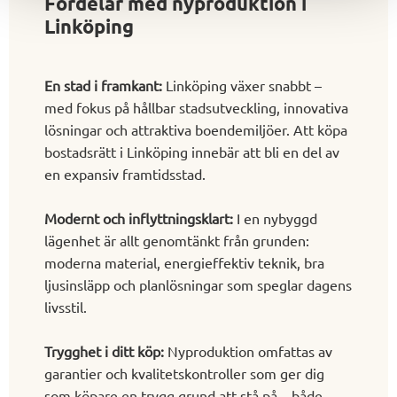
Fördelar med nyproduktion i
och hållbarhet.
Linköping
En stad i framkant:
Linköping växer snabbt –
med fokus på hållbar stadsutveckling, innovativa
lösningar och attraktiva boendemiljöer. Att köpa
bostadsrätt i Linköping innebär att bli en del av
en expansiv framtidsstad.
Modernt och inflyttningsklart:
I en nybyggd
lägenhet är allt genomtänkt från grunden:
moderna material, energieffektiv teknik, bra
ljusinsläpp och planlösningar som speglar dagens
livsstil.
Trygghet i ditt köp:
Nyproduktion omfattas av
garantier och kvalitetskontroller som ger dig
som köpare en trygg grund att stå på – både