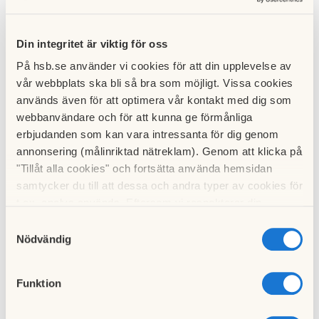
Upptäck fler områden i Linköping
Din integritet är viktig för oss
Du kan se nybyggnadsprojekt inom alla
Östergötland
s län, där Linköpings kommun ingår.
På hsb.se använder vi cookies för att din upplevelse av
vår webbplats ska bli så bra som möjligt. Vissa cookies
Exempel på områden i Linköping där HSB bygger
används även för att optimera vår kontakt med dig som
nya bostäder är
Nyproduktion Berga
,
webbanvändare och för att kunna ge förmånliga
Nyproduktion Innerstaden
.
erbjudanden som kan vara intressanta för dig genom
annonsering (målinriktad nätreklam). Genom att klicka på
Du kan navigera till andra kommuner runt
"Tillåt alla cookies" och fortsätta använda hemsidan
Linköping för att hitta
Nyproduktion Norrköping
samtycker du till att dessa och andra typer av cookies för
eller gå till sidan där du kan hitta en bostadsrätt i
t.ex. analys används. Eftersom vi respekterar din
Linköping.
integritet kan du välja att inte tillåta vissa typer av
Samtyckesval
cookies och välja att endast tillåta ett urval.
Nödvändig
Linköping
Funktion
Nyproduktion i Linköping