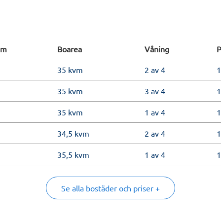
um
Boarea
Våning
P
35 kvm
2 av 4
1
35 kvm
3 av 4
1
35 kvm
1 av 4
1
34,5 kvm
2 av 4
1
35,5 kvm
1 av 4
1
52 kvm
2 av 4
2
Se alla bostäder och priser +
45,5 kvm
2 av 4
2
55 kvm
1 av 4
2