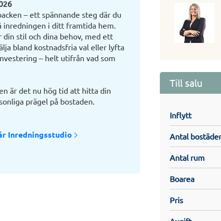
2026
backen – ett spännande steg där du
å inredningen i ditt framtida hem.
din stil och dina behov, med ett
ja bland kostnadsfria val eller lyfta
investering – helt utifrån vad som
Till salu
 är det nu hög tid att hitta din
rsonliga prägel på bostaden.
Inflytt
vår Inredningsstudio
Antal bostäde
Antal rum
Boarea
Pris
Avgift