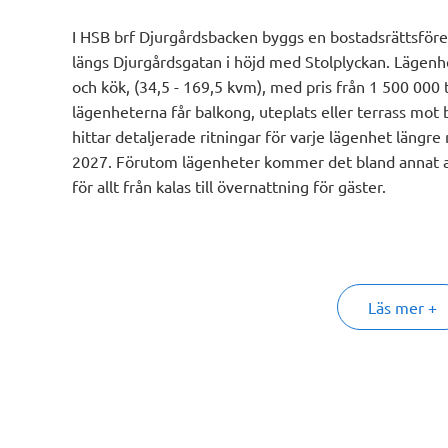
I HSB brf Djurgårdsbacken byggs en bostadsrättsföre
längs Djurgårdsgatan i höjd med Stolplyckan. Lägenhet
och kök, (34,5 - 169,5 kvm), med pris från 1 500 000 t
lägenheterna får balkong, uteplats eller terrass mot
hittar detaljerade ritningar för varje lägenhet längre
2027. Förutom lägenheter kommer det bland annat at
för allt från kalas till övernattning för gäster.
Den nya bebyggelsen är tänkt som en förlängning av
till Djurgårdsgatans omvandling till en aktiv stadsgata.
verksamhetslokaler och grönytor för att skapa en må
Läs mer +
entréer, lokaler med möjlighet till uteservering och
livfullt gatuliv. De gemensamma innergårdarna utfo
bärbuskar.