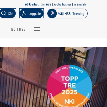
Hållbarhet
|
Om HSB
|
Jobba hos oss
|
In English
Sök
Logga in
Välj HSB-förening
BO I HSB