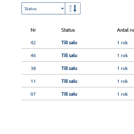
Nr
Status
Antal r
42
Till salu
1 rok
46
Till salu
1 rok
38
Till salu
1 rok
11
Till salu
1 rok
07
Till salu
1 rok
08
Till salu
2 rok
62
Till salu
2 rok
59
Till salu
2 rok