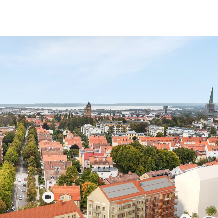
at inspiration från omgivningens
lbunden fönstersättning, fasader i puts
kulturhistoriska värden bevaras och
När det gäller inredningen av varje
ertifiera husen enligt svenska
and annat klimatförbättrad betong och
 förses med solceller för egen
nnas lätt tillgängliga, liksom tillgång
tt antal parkeringsplatser. Det kommer
 de koncept som kommer att främja social
a.
yproduktion. Du kan läsa om HSB Tryggt
 förutsättningarna för en bra ekonomisk
dsbacken!