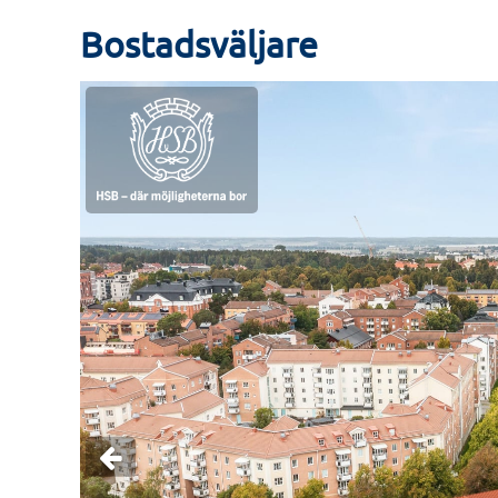
Husen är ritade av Liljewall arkitekter som har hämt
klassicistiska arkitektur och mjuka kulörer. Med rege
Bostadsväljare
med bearbetade sockelvåningar ska Djurgårdsgatans 
bidra till känslan av en sammanhängande stadskärna. 
lägenhet, så finns stort utrymme för egna val.
HSB har en tydlig hållbarhetsprofil och planerar att c
standarden Miljöbyggnad. I byggnationen kommer bl
återbrukade tegelpannor att användas. Husen kommer
elproduktion. Generösa cykelparkeringar kommer att fi
till en bilpool. För den som behöver egen bil finns e
att finnas möjlighet till hydroponisk odling - ett av
hållbarhet och gemenskap över generationsgränsern
Trygghet och förutsägbarhet är viktigt i all HSB:s n
Köp samt den trygghetsgaranti som finns, liksom om
utveckling här nedan. Välkommen hem i brf Djurgår