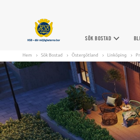
SÖK BOSTAD
BL
Hem
Sök Bostad
Östergötland
Linköping
Pr