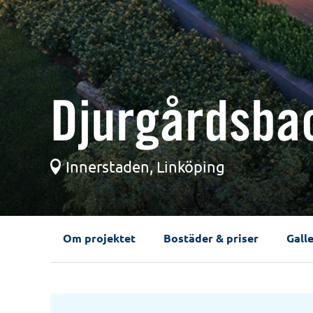
Djurgårdsba
Innerstaden, Linköping
Om projektet
Bostäder & priser
Galle