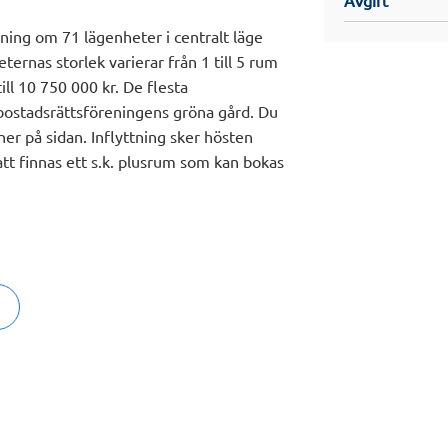
ning om 71 lägenheter i centralt läge
ernas storlek varierar från 1 till 5 rum
ill 10 750 000 kr. De flesta
 bostadsrättsföreningens gröna gård. Du
 ner på sidan. Inflyttning sker hösten
t finnas ett s.k. plusrum som kan bokas
 Linköpings innerstad och ska medverka
 HSB vill tillföra bostadsrätter,
ngsidig och tät stadsmiljö. Uppglasade
 planteringar ska ge ett välkomnande och
rmas för umgänge kring fruktträd och