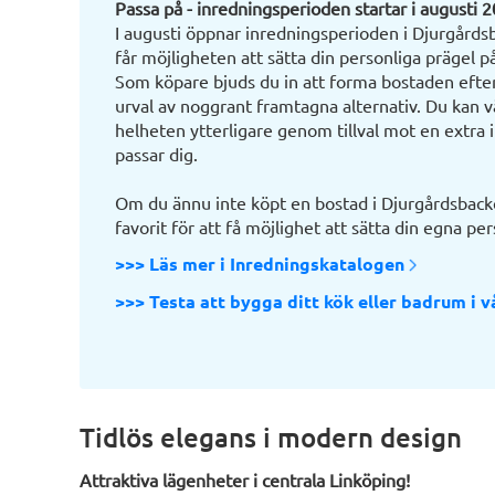
Passa på - inredningsperioden startar i augusti 
I augusti öppnar inredningsperioden i Djurgårds
får möjligheten att sätta din personliga prägel p
Som köpare bjuds du in att forma bostaden efter 
urval av noggrant framtagna alternativ. Du kan väl
helheten ytterligare genom tillval mot en extra 
passar dig.
Om du ännu inte köpt en bostad i Djurgårdsbacken
favorit för att få möjlighet att sätta din egna pe
>>> Läs mer i Inredningskatalogen
>>> Testa att bygga ditt kök eller badrum i 
Tidlös elegans i modern design
Attraktiva lägenheter i centrala Linköping!