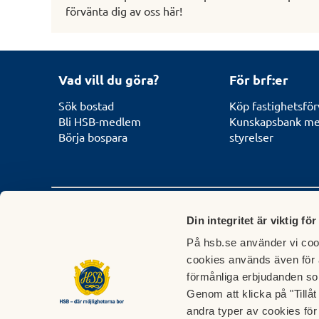
förvänta dig av oss här!
Vad vill du göra?
För brf:er
Sök bostad
Köp fastighetsför
Bli HSB-medlem
Kunskapsbank med
Börja bospara
styrelser
Behöver du komma i kontakt med HSB?
Din integritet är viktig för
På hsb.se använder vi cook
Kontakta HSB nära dig:
HSB Riksförb
cookies används även för 
För frågor som rör boende,
HSB Riksförbund ar
förmånliga erbjudanden so
bosparande och
samordnar de överg
Genom att klicka på "Tillå
fastighetsförvaltning hänvisar vi
frågorna i HSB.
andra typer av cookies för 
till våra regionala HSB-föreningar.