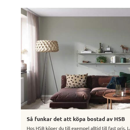
Så funkar det att köpa bostad av HSB
Hos HSB köper du till exempel alltid till fast pris