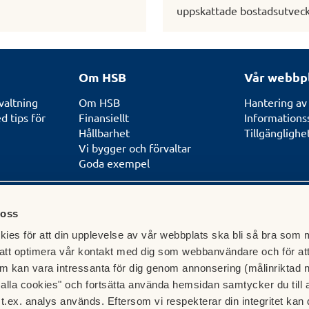
uppskattade bostadsutveck
Om HSB
Vår webbp
valtning
Om HSB
Hantering av
 tips för
Finansiellt
Informations
Hållbarhet
Tillgängligh
Vi bygger och förvaltar
Goda exempel
 oss
ies för att din upplevelse av vår webbplats ska bli så bra som m
und
att optimera vår kontakt med dig som webbanvändare och för at
betar med och
m kan vara intressanta för dig genom annonsering (målinriktad 
ripande
t alla cookies" och fortsätta använda hemsidan samtycker du till 
t.ex. analys används. Eftersom vi respekterar din integritet kan d