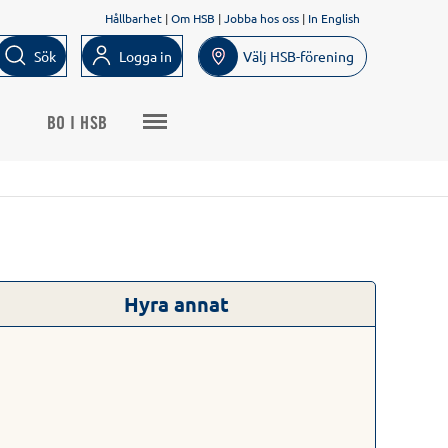
Hållbarhet
|
Om HSB
|
Jobba hos oss
|
In English
Sök
Logga in
Välj HSB-förening
BO I HSB
Hyra annat