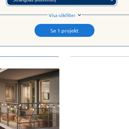
Visa sökfilter
Se 1 projekt