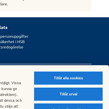
lare.
lats
 personuppgifter
säkerhet i HSB
etsredogörelse
Tillåt alla cookies
öjligt. Vissa
t kunna ge
Tillåt urval
nätreklam).
att dessa och
u välja att