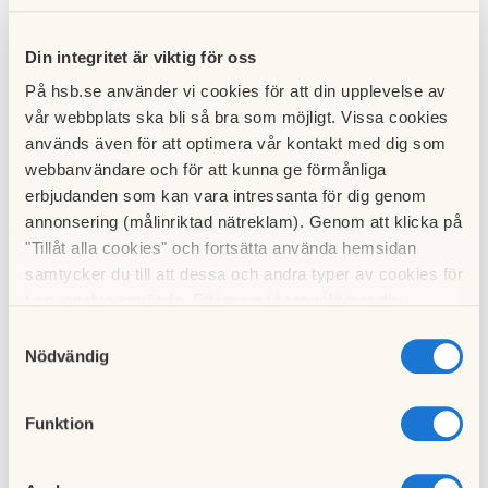
finns också den omåttliga populära skolan Hyper Island med
utbildningar inom digitala medier.
Din integritet är viktig för oss
På hsb.se använder vi cookies för att din upplevelse av
vår webbplats ska bli så bra som möjligt. Vissa cookies
Granne med HSB brf Växeln ligger den fina Teaterparken
används även för att optimera vår kontakt med dig som
med sin amfiteater. Här spelas det parkteater om
webbanvändare och för att kunna ge förmånliga
sommaren. I Midsommarkransen, en liten bit bort, har du en
erbjudanden som kan vara intressanta för dig genom
spännande filmrepertoar på den gamla charmiga biografen
annonsering (målinriktad nätreklam). Genom att klicka på
Tellus.
"Tillåt alla cookies" och fortsätta använda hemsidan
samtycker du till att dessa och andra typer av cookies för
t.ex. analys används. Eftersom vi respekterar din
I Stockholm är man sällan långt från vattnet, och det gäller
integritet kan du välja att inte tillåta vissa typer av
även vid Telefonplan. Sommartid packar du picknickkorgen
Samtyckesval
cookies och välja att endast tillåta ett urval.
Nödvändig
och tar en promenad till någon av badplatserna i närheten.
Bara någon dryg kilometer bort hittar du flera bad, finast är
kanske klippbaden vid Vinterviken. Vintertid kan du bada
Funktion
och simträna i Västertorps simhall.