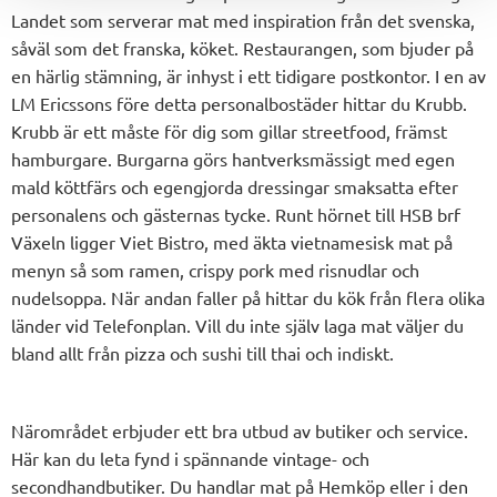
Landet som serverar mat med inspiration från det svenska,
såväl som det franska, köket. Restaurangen, som bjuder på
en härlig stämning, är inhyst i ett tidigare postkontor. I en av
LM Ericssons före detta personalbostäder hittar du Krubb.
Krubb är ett måste för dig som gillar streetfood, främst
hamburgare. Burgarna görs hantverksmässigt med egen
mald köttfärs och egengjorda dressingar smaksatta efter
personalens och gästernas tycke. Runt hörnet till HSB brf
Växeln ligger Viet Bistro, med äkta vietnamesisk mat på
menyn så som ramen, crispy pork med risnudlar och
nudelsoppa. När andan faller på hittar du kök från flera olika
länder vid Telefonplan. Vill du inte själv laga mat väljer du
bland allt från pizza och sushi till thai och indiskt.
Närområdet erbjuder ett bra utbud av butiker och service.
Här kan du leta fynd i spännande vintage- och
secondhandbutiker. Du handlar mat på Hemköp eller i den