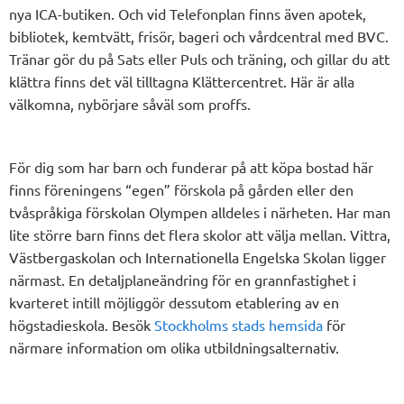
nya ICA-butiken. Och vid Telefonplan finns även apotek,
bibliotek, kemtvätt, frisör, bageri och vårdcentral med BVC.
Tränar gör du på Sats eller Puls och träning, och gillar du att
klättra finns det väl tilltagna Klättercentret. Här är alla
välkomna, nybörjare såväl som proffs.
För dig som har barn och funderar på att köpa bostad här
finns föreningens “egen” förskola på gården eller den
tvåspråkiga förskolan Olympen alldeles i närheten. Har man
lite större barn finns det flera skolor att välja mellan. Vittra,
Västbergaskolan och Internationella Engelska Skolan ligger
närmast. En detaljplaneändring för en grannfastighet i
kvarteret intill möjliggör dessutom etablering av en
högstadieskola. Besök
Stockholms stads hemsida
för
närmare information om olika utbildningsalternativ.