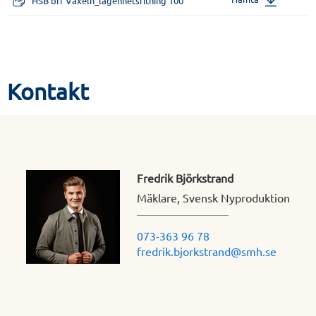
HSB brf Växeln_lägenhetsritning 100
Kontakt
Fredrik Björkstrand
Mäklare, Svensk Nyproduktion
073-363 96 78
fredrik.bjorkstrand@smh.se