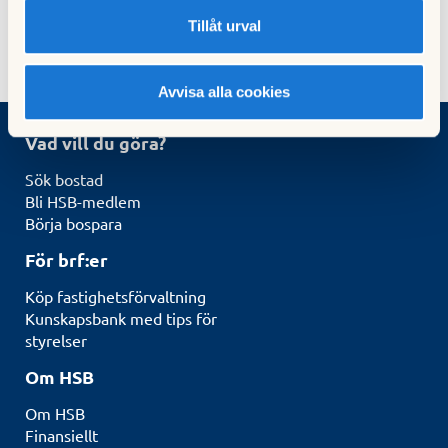
HSB fortsätter att leverera inom kundnöjdhet och är
Tillåt urval
en av landets mest uppskattade bostadsutvecklare.
Avvisa alla cookies
Vad vill du göra?
Sök bostad
Bli HSB-medlem
Börja bospara
För brf:er
Köp fastighetsförvaltning
Kunskapsbank med tips för
styrelser
Om HSB
Om HSB
Finansiellt