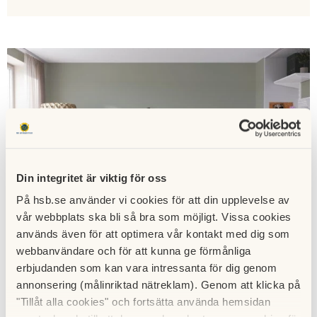
Din integritet är viktig för oss
På hsb.se använder vi cookies för att din upplevelse av
vår webbplats ska bli så bra som möjligt. Vissa cookies
används även för att optimera vår kontakt med dig som
webbanvändare och för att kunna ge förmånliga
erbjudanden som kan vara intressanta för dig genom
Så funkar det att köpa bostad av HSB
annonsering (målinriktad nätreklam). Genom att klicka på
"Tillåt alla cookies" och fortsätta använda hemsidan
Hos HSB köper du till exempel alltid till fast pris. Läs