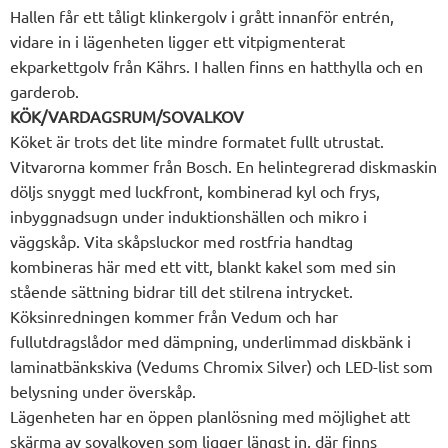
byte av böcker eller utlåning av verktyg?
Hallen får ett tåligt klinkergolv i grått innanför entrén,
Gemensamma avtal
vidare in i lägenheten ligger ett vitpigmenterat
Föreningen har tecknat ett förmånligt gemensamt avtal
ekparkettgolv från Kährs. I hallen finns en hatthylla och en
med Telenor som ger dig snabbt bredband (500/500) och
garderob.
TV-paket Bas för endast 204 kr/månad som ett tillägg till
KÖK/VARDAGSRUM/SOVALKOV
månadsavgiften. Vill du utöka utbudet finns möjligheten att
Köket är trots det lite mindre formatet fullt utrustat.
enkelt lägga till fler tjänster efter behov.
Vitvarorna kommer från Bosch. En helintegrerad diskmaskin
I brf Prisma görs individuell mätning av vatten och el, du
döljs snyggt med luckfront, kombinerad kyl och frys,
betalar bara för din faktiska förbrukning och debiteras i
inbyggnadsugn under induktionshällen och mikro i
efterhand tillsammans med månadsavgiften. Du får allt på
väggskåp. Vita skåpsluckor med rostfria handtag
en faktura och slipper teckna eget elavtal.
kombineras här med ett vitt, blankt kakel som med sin
I föreningens försäkring ingår bostadsrättstillägget, vilket
stående sättning bidrar till det stilrena intrycket.
gör att du endast behöver teckna hemförsäkring.
Köksinredningen kommer från Vedum och har
fullutdragslådor med dämpning, underlimmad diskbänk i
laminatbänkskiva (Vedums Chromix Silver) och LED-list som
belysning under överskåp.
Lägenheten har en öppen planlösning med möjlighet att
skärma av sovalkoven som ligger längst in, där finns