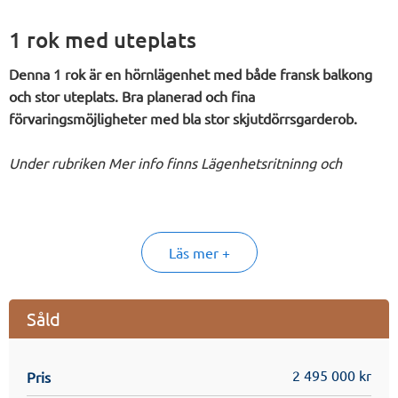
1 rok med uteplats
Denna 1 rok är en hörnlägenhet med både fransk balkong
och stor uteplats. Bra planerad och fina
förvaringsmöjligheter med bla stor skjutdörrsgarderob.
Under rubriken Mer info finns Lägenhetsritninng och
Inredningsval att ladda ner - där hittar du mer information
om just denna lägenhet. För mer information om
föreningen finns säljbroschyren att ladda ner
här
.
Läs mer +
Föreningen erbjuder mer!
I detta projekt har även de gemensamma utrymmena
Såld
noggrant planerats för att både underlätta i vardagen och
ge förutsättningar för naturliga mötesplatser.
2 495 000 kr
Pris
Parkering