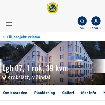
SÖK
LOGGA IN
Till projekt Prisma
Lgh 07, 1 rok, 39 kvm
Krokslätt, Mölndal
Om bostaden
Planlösning
Galleri
Mer info