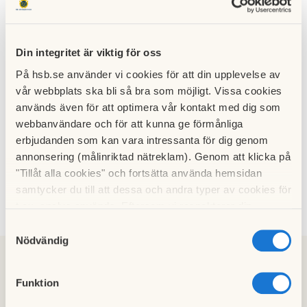
Mer info
Din integritet är viktig för oss
På hsb.se använder vi cookies för att din upplevelse av
vår webbplats ska bli så bra som möjligt. Vissa cookies
Hämta
Prisma - Inredningsval lgh 7
används även för att optimera vår kontakt med dig som
Hämta
webbanvändare och för att kunna ge förmånliga
Prisma - Planlösning lgh 7
erbjudanden som kan vara intressanta för dig genom
annonsering (målinriktad nätreklam). Genom att klicka på
"Tillåt alla cookies" och fortsätta använda hemsidan
samtycker du till att dessa och andra typer av cookies för
Kontakt
t.ex. analys används. Eftersom vi respekterar din
integritet kan du välja att inte tillåta vissa typer av
Samtyckesval
cookies och välja att endast tillåta ett urval.
Nödvändig
Funktion
Charlotte Johansson