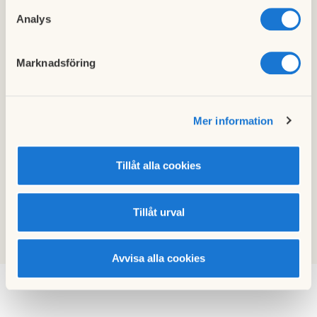
Mäklare, Fastighetsbyrån
Analys
070-420 49 94
charlotte.johansson@fastighetsbyran.
Marknadsföring
se
Mer information
Patrik Teply
Mäklare, Fastighetsbyrån
Tillåt alla cookies
070-420 49 90
patrik.teply@fastighetsbyran.se
Tillåt urval
Avvisa alla cookies