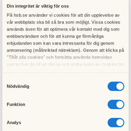
Ny Portkod 141001
Din integritet är viktig för oss
På hsb.se använder vi cookies för att din upplevelse av
17 september 2014
vår webbplats ska bli så bra som möjligt. Vissa cookies
används även för att optimera vår kontakt med dig som
Ny portkod från 2014-10-01, avisering har skett till alla
webbanvändare och för att kunna ge förmånliga
boende i brevlådan
erbjudanden som kan vara intressanta för dig genom
annonsering (målinriktad nätreklam). Genom att klicka på
Intern-Tv
"Tillåt alla cookies" och fortsätta använda hemsidan
samtycker du till att dessa och andra typer av cookies för
21 november 2014
t.ex. analys används. Eftersom vi respekterar din
integritet kan du välja att inte tillåta vissa typer av
Samtyckesval
Intern-Tv:n kommer att stängas ned från och med 2015-01-
cookies och välja att endast tillåta ett urval.
Nödvändig
01
Avgifter 2015
Funktion
21 november 2014
Analys
Det kommer inte att ske någon avgiftshöjning för 2015.