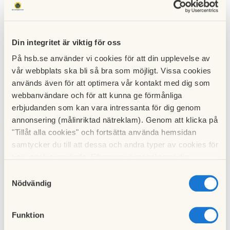
Hyran för bilplatser inne samt ute höjs även med fyra
procent för 2024.
Din integritet är viktig för oss
På hsb.se använder vi cookies för att din upplevelse av
vår webbplats ska bli så bra som möjligt. Vissa cookies
används även för att optimera vår kontakt med dig som
webbanvändare och för att kunna ge förmånliga
erbjudanden som kan vara intressanta för dig genom
annonsering (målinriktad nätreklam). Genom att klicka på
"Tillåt alla cookies" och fortsätta använda hemsidan
samtycker du till att dessa och andra typer av cookies för
t.ex. analys används. Eftersom vi respekterar din
integritet kan du välja att inte tillåta vissa typer av
Samtyckesval
cookies och välja att endast tillåta ett urval.
Nödvändig
Läs mer om parkering och garageplatser
Läs mer om föreningen och läs olika tidigare publicerade
Funktion
dokumeent och info