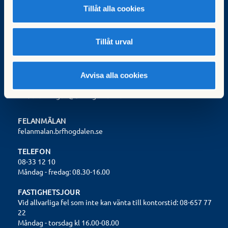
Tillåt alla cookies
Fastighetsexpeditionen
Trollesundsvägen 108
124 57 Bandhagen
Tillåt urval
styrelsen@brfhogdalen.se
Org.nr: 702000-9572
Avvisa alla cookies
Valberedningen:
valberedningen@brfhogdalen.se
FELANMÄLAN
felanmalan.brfhogdalen.se
TELEFON
08-33 12 10
Måndag - fredag: 08.30-16.00
FASTIGHETSJOUR
Vid allvarliga fel som inte kan vänta till kontorstid: 08-657 77
22
Måndag - torsdag kl 16.00-08.00