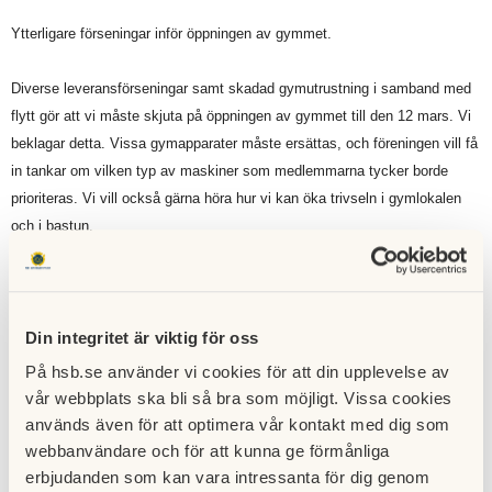
Ytterligare förseningar inför öppningen av gymmet.
Diverse leveransförseningar samt skadad gymutrustning i samband med
flytt gör att vi måste skjuta på öppningen av gymmet till den 12 mars. Vi
beklagar detta. Vissa gymapparater måste ersättas, och föreningen vill få
in tankar om vilken typ av maskiner som medlemmarna tycker borde
prioriteras. Vi vill också gärna höra hur vi kan öka trivseln i gymlokalen
och i bastun.
Skicka förslag till
gym.hogdalen@gmail.com
eller lägg en lapp i
förslagslådan som kommer att finnas nere i gymmet.
Din integritet är viktig för oss
Till nyhetslistan
På hsb.se använder vi cookies för att din upplevelse av
Publicerad:
2022-03-03
vår webbplats ska bli så bra som möjligt. Vissa cookies
Senast uppdaterad:
2022-03-03
används även för att optimera vår kontakt med dig som
webbanvändare och för att kunna ge förmånliga
erbjudanden som kan vara intressanta för dig genom