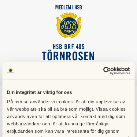
HSB BRF 405
TÖRNROSEN
SÖK
LOGGA IN
Din integritet är viktig för oss
Energiförvaltning
På hsb.se använder vi cookies för att din upplevelse av
vår webbplats ska bli så bra som möjligt. Vissa cookies
14 mars 2023
används även för att optimera vår kontakt med dig som
webbanvändare och för att kunna ge förmånliga
Styrelsen har beslutat att skriva ett 5 årigt avtal med HSB
Värmland som har en lång erfarenhet av energifrågor.
erbjudanden som kan vara intressanta för dig genom