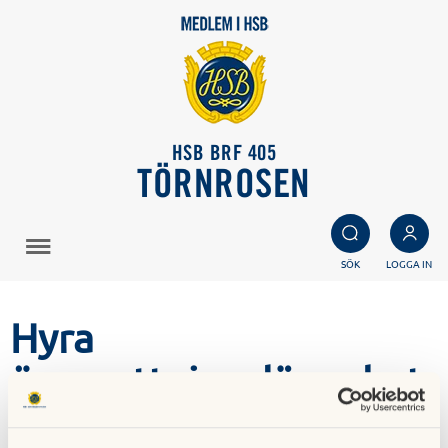
HSB BRF 405
TÖRNROSEN
SÖK
LOGGA IN
Hyra
övernattningslägenhet
02 september 2024