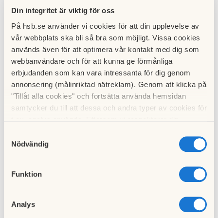
Din integritet är viktig för oss
Nu öppnar vi upp möjligheten att hyra övernattningsrummet!
På hsb.se använder vi cookies för att din upplevelse av
vår webbplats ska bli så bra som möjligt. Vissa cookies
1. För bokning av övernattningsrummet sker via touch skärmen i entrén
används även för att optimera vår kontakt med dig som
2.En kod till nyckeldosan ges ut via mejl, kontakta styrelsen i god tid på
webbanvändare och för att kunna ge förmånliga
brftornrosen405@gmail.com.
erbjudanden som kan vara intressanta för dig genom
annonsering (målinriktad nätreklam). Genom att klicka på
Vid hyran av övernattningsrummet gäller från kl 15:00 samma dag till
kl
"Tillåt alla cookies" och fortsätta använda hemsidan
14:00 nästkommande dag. Notera att bokningen enligt touch skärmen
samtycker du till att dessa och andra typer av cookies för
säger 15:00-23:59 men bokningen gäller till kl 14:00 nästkommande dag.
t.ex. analys används. Eftersom vi respekterar din
integritet kan du välja att inte tillåta vissa typer av
Hyran av övernattningsrummet: 300 kr per natt.
Samtyckesval
cookies och välja att endast tillåta ett urval.
Nödvändig
Avbokning ska ske senast 24 timmar före avtalad tid, i annat
fall debiteras
hela beloppet
.
Funktion
Övrig information:
Analys
Täcke och kudde finns, men medtag egna lakan, underlakan och örngott.