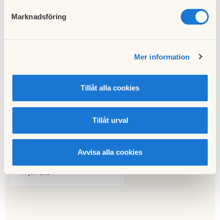
Kök toalett och dusch finns tillgängliga.
Marknadsföring
Städning av övernattningsrummet sker av hyresgästen, se
på respektive dörr. Vid utebliven städning
uppsatta
riktlinjer
kommer styrelsen att debitera hyresgästen en avgift om
600 kr
för att täcka kostnaden för extern städning.
Mer information
Till nyhetslistan
Tillåt alla cookies
Tillåt urval
Avvisa alla cookies
Föregående nyhet
Balkongerna i föreningen
11 juni 2024