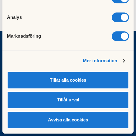
Analys
Marknadsföring
HSB brf Arborraren
Mer information
Ernst Torulfsgatan 13 C
416 43 Göteborg
arborraren@gmail.com
Tillåt alla cookies
Org.nummer: 75 72 00-94 34
Besök HSB.se
Tillåt urval
Läs mer om cookies här
Cookieinställningar
Redigera hemsida
Avvisa alla cookies