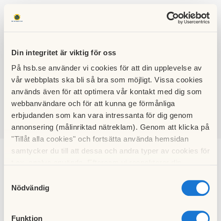
Din integritet är viktig för oss
På hsb.se använder vi cookies för att din upplevelse av
HSB BRF
vår webbplats ska bli så bra som möjligt. Vissa cookies
ARBORRAREN
används även för att optimera vår kontakt med dig som
webbanvändare och för att kunna ge förmånliga
erbjudanden som kan vara intressanta för dig genom
annonsering (målinriktad nätreklam). Genom att klicka på
SÖK
LOGGA IN
"Tillåt alla cookies" och fortsätta använda hemsidan
samtycker du till att dessa och andra typer av cookies för
HSB tidningar
t.ex. analys används. Eftersom vi respekterar din
integritet kan du välja att inte tillåta vissa typer av
Samtyckesval
cookies och välja att endast tillåta ett urval.
Nödvändig
Funktion