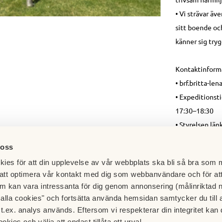
• Vi strävar äve
sitt boende oc
känner sig tryg
Kontaktinform
• brf.britta-le
• Expeditionst
17:30–18:30
• Styrelsen länk
 oss
ies för att din upplevelse av vår webbplats ska bli så bra som m
att optimera vår kontakt med dig som webbanvändare och för at
m kan vara intressanta för dig genom annonsering (målinriktad 
t alla cookies" och fortsätta använda hemsidan samtycker du till 
t.ex. analys används. Eftersom vi respekterar din integritet kan d
ookies och välja att endast tillåta ett urval.