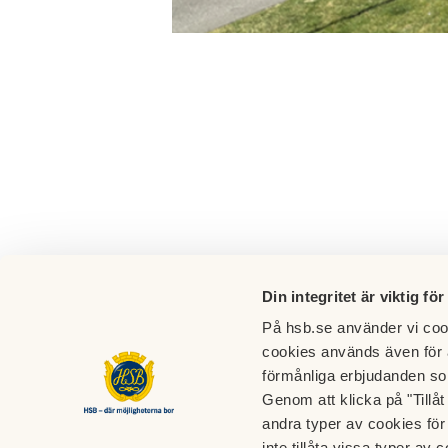
Din integritet är viktig för
På hsb.se använder vi cook
cookies används även för 
förmånliga erbjudanden so
Genom att klicka på "Tillå
andra typer av cookies för 
HSB brf Britta-Lena
inte tillåta vissa typer av c