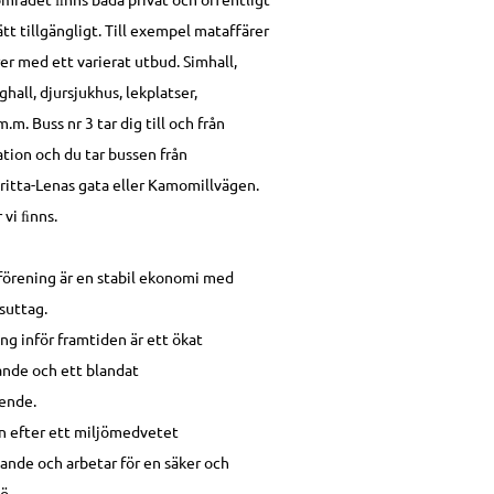
tt tillgängligt. Till exempel mataffärer
er med ett varierat utbud. Simhall,
hall, djursjukhus, lekplatser,
.m. Buss nr 3 tar dig till och från
tion och du tar bussen från
Britta-Lenas gata eller Kamomillvägen.
 vi ﬁnns.
 förening är en stabil ekonomi med
suttag.
ng inför framtiden är ett ökat
nde och ett blandat
ende.
en efter ett miljömedvetet
ande och arbetar för en säker och
ö.