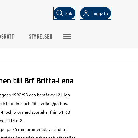
Sök
Logga in
DSRÄTT
STYRELSEN
n till Brf Britta-Lena
gdes 1992/93 och består av 121 lgh
lgh i höghus och 46 i radhus/parhus.
, 4- och 5-or med storlekar från 51, 63,
 och 114 m2.
ger på 25 min promenadavstånd till
området ﬁnns båda privat och offentligt