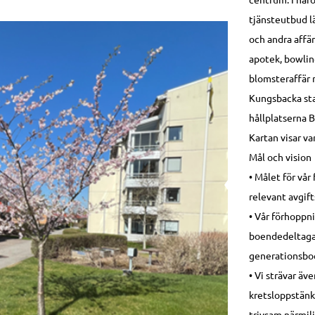
tjänsteutbud lä
och andra affär
apotek, bowling
blomsteraffär m
Kungsbacka sta
hållplatserna 
Kartan visar var
Mål och vision
• Målet för vår
relevant avgift
• Vår förhoppni
boendedeltaga
generationsbo
• Vi strävar äv
kretsloppstänk
trivsam närmilj