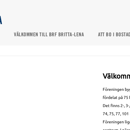
A
VÄLKOMMEN TILL BRF BRITTA-LENA
ATT BO I BOSTA
Välkomme
Föreningen byg
fördelat på 75 
Det finns 2-, 3-
74, 75, 77, 101
Föreningen lig
centrum. I när