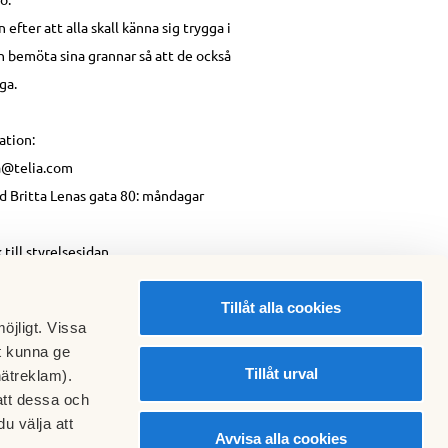
n efter att alla skall känna sig trygga i
h bemöta sina grannar så att de också
ga.
ation:
na@telia.com
id Britta Lenas gata 80: måndagar
 till styrelsesidan
Tillåt alla cookies
öjligt. Vissa
t kunna ge
Tillåt urval
nätreklam).
att dessa och
u välja att
Avvisa alla cookies