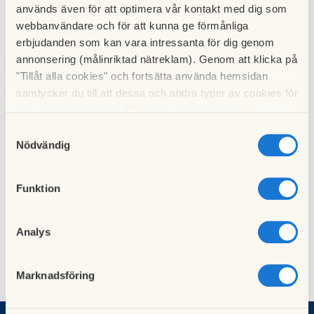
Eftersom ekonomin i Ekemarken är fortsatt god kommer
används även för att optimera vår kontakt med dig som
ingen avgiftshöjning att göras för 2017.
webbanvändare och för att kunna ge förmånliga
erbjudanden som kan vara intressanta för dig genom
Till nyhetslistan
annonsering (målinriktad nätreklam). Genom att klicka på
"Tillåt alla cookies" och fortsätta använda hemsidan
samtycker du till att dessa och andra typer av cookies för
t.ex. analys används. Eftersom vi respekterar din
integritet kan du välja att inte tillåta vissa typer av
Samtyckesval
cookies och välja att endast tillåta ett urval.
Nödvändig
Föregående nyhet
Nästa nyhet
Årsstämma
Parkeringsavgift 2017
03 november 2016
17 augusti 2017
Funktion
Analys
Marknadsföring