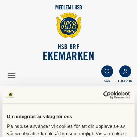
HSB BRF
EKEMARKEN
SÖK
LOGGA IN
Avgiftshöjning
17 augusti 2017
Din integritet är viktig för oss
Ingen avgiftshöjning för 2017
På hsb.se använder vi cookies för att din upplevelse av
vår webbplats ska bli så bra som möjligt. Vissa cookies