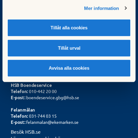
Mer information
HSB Brf Ekemarken
Stavstigen 1
Tillåt alla cookies
417 02 Göteborg
E-post:
styrelsen@ekemarken.se
Tillåt urval
Organisationsnummer:
757200-9251
Expedition
Telefon
: 031-744 03 15
Avvisa alla cookies
E-post:
exp@ekemarken.se
HSB Boendeservice
Telefon:
010-442 20 00
E-post:
boendeservice.gbg@hsb.se
Felanmälan
Telefon:
031-744 03 15
E-post:
felanmalan@ekemarken.se
Besök HSB.se