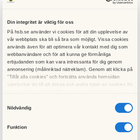
Här hittar du länkar till olika listor med platser att fira
midsommar på runt om i regionen. Allt från dans på
Din integritet är viktig för oss
Liseberg, kransbindning på Trädgårdsföreningen, musik i
Slottskogen till firande ute på öarna och ute på slotten runt
På hsb.se använder vi cookies för att din upplevelse av
om i Västra Götaland.
vår webbplats ska bli så bra som möjligt. Vissa cookies
används även för att optimera vår kontakt med dig som
Göteborgs stads
lista
webbanvändare och för att kunna ge förmånliga
erbjudanden som kan vara intressanta för dig genom
GPs
lista
annonsering (målinriktad nätreklam). Genom att klicka på
"Tillåt alla cookies" och fortsätta använda hemsidan
Glad midsommar önskar styrelsen!
samtycker du till att dessa och andra typer av cookies för
t.ex. analys används. Eftersom vi respekterar din
integritet kan du välja att inte tillåta vissa typer av
Samtyckesval
cookies och välja att endast tillåta ett urval.
Nödvändig
Till nyhetslistan
Funktion