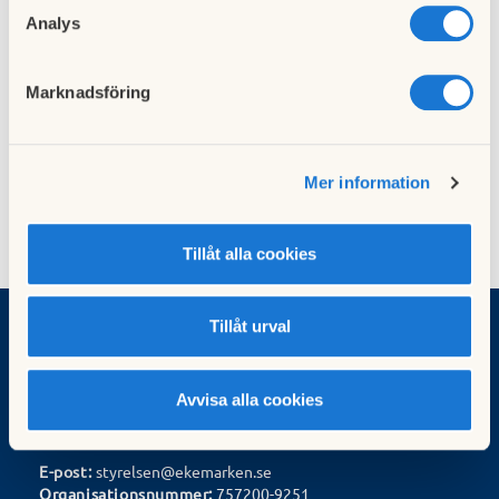
Analys
Föregående nyhet
Nästa nyhet
Farligt avfall-bil
Pöl Harbour
Marknadsföring
31 mars 2015
21 augusti 2015
Mer information
Tillåt alla cookies
Tillåt urval
HSB Brf Ekemarken
Avvisa alla cookies
Stavstigen 1
417 02 Göteborg
E-post:
styrelsen@ekemarken.se
Organisationsnummer:
757200-9251