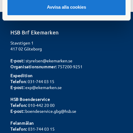
Avvisa alla cookies
HSB Brf Ekemarken
Stavstigen 1
417 02 Göteborg
E-post:
styrelsen@ekemarken.se
Organisationsnummer:
757200-9251
Expedition
Telefon
: 031-744 03 15
E-post:
exp@ekemarken.se
HSB Boendeservice
Telefon:
010-442 20 00
E-post:
boendeservice.gbg@hsb.se
Felanmälan
Telefon:
031-744 03 15