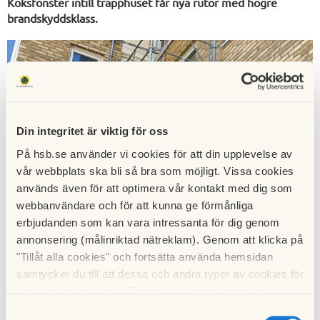
Köksfönster intill trapphuset får nya rutor med högre
brandskyddsklass.
Din integritet är viktig för oss
På hsb.se använder vi cookies för att din upplevelse av
vår webbplats ska bli så bra som möjligt. Vissa cookies
används även för att optimera vår kontakt med dig som
webbanvändare och för att kunna ge förmånliga
erbjudanden som kan vara intressanta för dig genom
annonsering (målinriktad nätreklam). Genom att klicka på
"Tillåt alla cookies" och fortsätta använda hemsidan
samtycker du till att dessa och andra typer av cookies för
Ett köksfönster per våningsplan är placerat nära fönstret i
t.ex. analys används. Eftersom vi respekterar din
integritet kan du välja att inte tillåta vissa typer av
trapphuset. Alltför nära, enligt en bedömning från
Samtyckesval