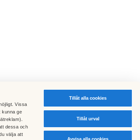
Tillåt alla cookies
öjligt. Vissa
t kunna ge
Tillåt urval
nätreklam).
att dessa och
u välja att
Avvisa alla cookies