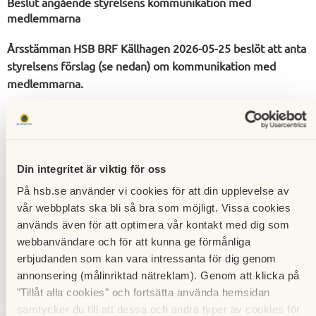
Beslut angående styrelsens kommunikation med
medlemmarna
Årsstämman HSB BRF Källhagen 2026-05-25 beslöt att anta
styrelsens förslag (se nedan) om kommunikation med
medlemmarna.
Förslag:
Styrelsen föreslår att all information sker digitalt på
följande sätt.
Din integritet är viktig för oss
På hsb.se använder vi cookies för att din upplevelse av
På ”Mitt HSB” finns på första sidan Meddelanden från
vår webbplats ska bli så bra som möjligt. Vissa cookies
styrelsen. Där kan styrelsen lägga ut meddelanden och
används även för att optimera vår kontakt med dig som
medlemmar kan få en avisering med E-post som talar om
webbanvändare och för att kunna ge förmånliga
att det finns ett nytt meddelande.
erbjudanden som kan vara intressanta för dig genom
annonsering (målinriktad nätreklam). Genom att klicka på
Akuta meddelanden kan skickas med SMS om styrelsen har
"Tillåt alla cookies" och fortsätta använda hemsidan
en uppdaterad lista på telefonnummer till alla medlemmar.
samtycker du till att dessa och andra typer av cookies för