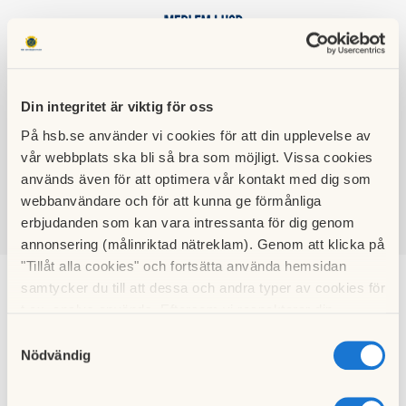
Din integritet är viktig för oss
På hsb.se använder vi cookies för att din upplevelse av
HSB BRF
vår webbplats ska bli så bra som möjligt. Vissa cookies
POLSTJÄRNAN
används även för att optimera vår kontakt med dig som
webbanvändare och för att kunna ge förmånliga
erbjudanden som kan vara intressanta för dig genom
SÖK
LOGGA IN
annonsering (målinriktad nätreklam). Genom att klicka på
"Tillåt alla cookies" och fortsätta använda hemsidan
samtycker du till att dessa och andra typer av cookies för
Stadgar
t.ex. analys används. Eftersom vi respekterar din
integritet kan du välja att inte tillåta vissa typer av
Samtyckesval
cookies och välja att endast tillåta ett urval.
Nödvändig
Hämta
Stadgar HSB Brf Polstjärnan i Örebro 2023.pdf