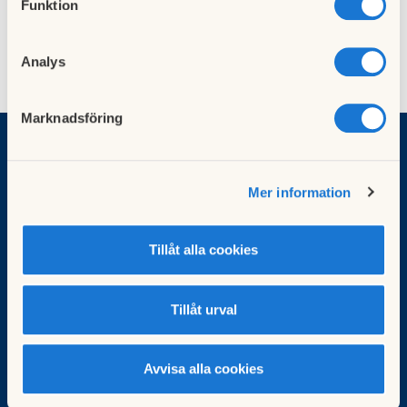
Funktion
Analys
Marknadsföring
BRF Polstjärnan
Mer information
Sidvallsgatan 3-11, Hagmarksgatan 27-33
Örebro
Tillåt alla cookies
info@hsbpolstjarnan.se
Tillåt urval
Besök HSB.se
Läs mer om cookies här
Cookieinställningar
Avvisa alla cookies
Redigera hemsida