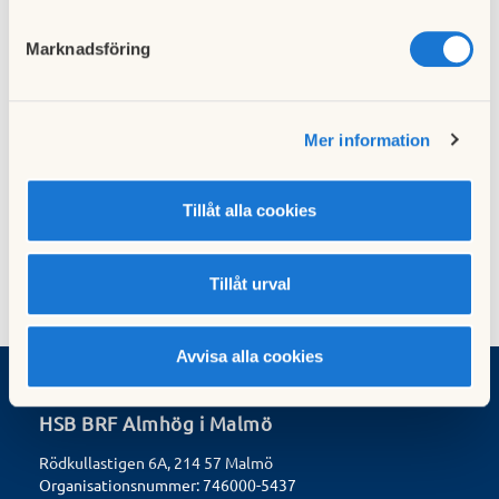
Hämta
Medlemskap i en bostadsrättförening HSB
Marknadsföring
Hämta
Här ska vi trivas HSB
Hämta
Mer information
Trivselregler Almhög
Tillåt alla cookies
Sidansvarig:
senast uppdaterad 2025-11-27
Tillåt urval
Avvisa alla cookies
HSB BRF Almhög i Malmö
Rödkullastigen 6A, 214 57 Malmö
Organisationsnummer: 746000-5437