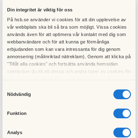
Här på hemsidan samlar vi information och ger
Din integritet är viktig för oss
uppdateringar om föreningen. På
HSB Malmös hemsida
kan
På hsb.se använder vi cookies för att din upplevelse av
du läsa mer om vad det innebär att bo i en bostadsrätt.
vår webbplats ska bli så bra som möjligt. Vissa cookies
används även för att optimera vår kontakt med dig som
I HSB bostadsrättsföreningen (brf) Almhög i Malmö ingår
webbanvändare och för att kunna ge förmånliga
Rödkullastigen 5, 6, 7 och Solvändegatan 5. Föreningen
erbjudanden som kan vara intressanta för dig genom
grundades redan 1959 och består av 280 lägenheter.
annonsering (målinriktad nätreklam). Genom att klicka på
"Tillåt alla cookies" och fortsätta använda hemsidan
Med vänliga hälsningar
samtycker du till att dessa och andra typer av cookies för
t.ex. analys används. Eftersom vi respekterar din
Styrelsen Brf Almhög
integritet kan du välja att inte tillåta vissa typer av
Samtyckesval
cookies och välja att endast tillåta ett urval.
Nödvändig
Läs mer
Funktion
Hämta
Välkommen till HSB
Analys
Hämta
Bra att veta för dig som bor i HSB