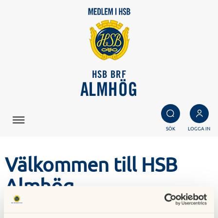
HSB BRF
ALMHÖG
SÖK
LOGGA IN
Välkommen till HSB
Almhög
Välkommen att bo och äga med oss!