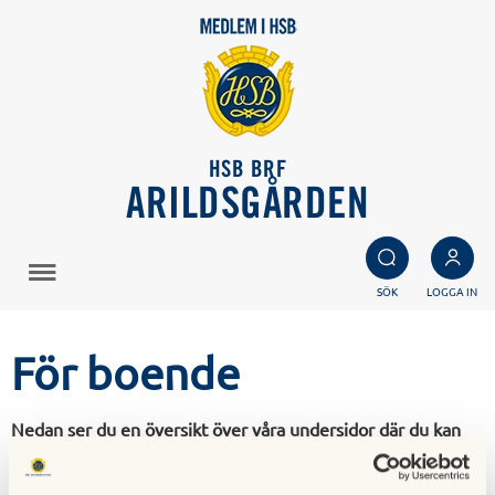
HSB BRF
ARILDSGÅRDEN
SÖK
LOGGA IN
För boende
Nedan ser du en översikt över våra undersidor där du kan
läsa mer om allt från gemensamma utrymmen till
renoveringsregler och felanmälan.