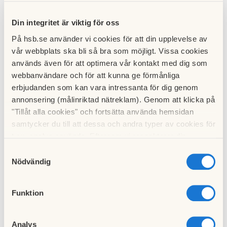
Din integritet är viktig för oss
På hsb.se använder vi cookies för att din upplevelse av
Boende A-Ö
vår webbplats ska bli så bra som möjligt. Vissa cookies
används även för att optimera vår kontakt med dig som
webbanvändare och för att kunna ge förmånliga
Praktisk information som rör vardagen i föreningen.
erbjudanden som kan vara intressanta för dig genom
Läs mer om Boende A-Ö
annonsering (målinriktad nätreklam). Genom att klicka på
Renovera/bygga om
"Tillåt alla cookies" och fortsätta använda hemsidan
samtycker du till att dessa och andra typer av cookies för
t.ex. analys används. Eftersom vi respekterar din
Vad som kräver styrelsens godkännande och hur du
integritet kan du välja att inte tillåta vissa typer av
ansöker.
Samtyckesval
cookies och välja att endast tillåta ett urval.
Nödvändig
Läs mer om renovering
Gemensamma utrymmen
Funktion
Information om förenings gemensamma ytor samt hur du
Analys
får tillgång till och använder dem.