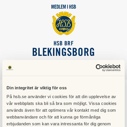
HSB BRF
BLEKINGSBORG
SÖK
LOGGA IN
Din integritet är viktig för oss
Textilåtervinning
På hsb.se använder vi cookies för att din upplevelse av
vår webbplats ska bli så bra som möjligt. Vissa cookies
09 juli 2026
används även för att optimera vår kontakt med dig som
Nuvarande aktör för Insamling av textil har avslutat deras
webbanvändare och för att kunna ge förmånliga
verksamhet. Dock kommer en ny aktör att ta över
erbjudanden som kan vara intressanta för dig genom