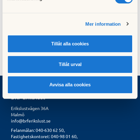
som stötande för föreningens medlemmar.
Skicka ett e-post till
saljabyta@brferikslust.se
med din
Mer information
annons
Tillåt alla cookies
Tillåt urval
Avvisa alla cookies
BRF Erikslust
Erikslustvägen 36A
Malmö
info@brferikslust.se
Felanmälan: 040-630 62 50,
Fastighetskontoret: 040-98 01 60,