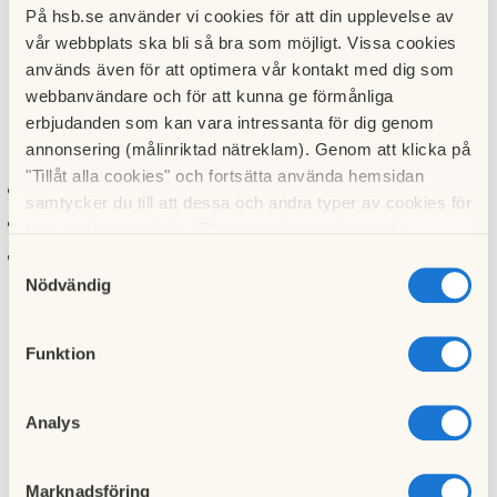
På hsb.se använder vi cookies för att din upplevelse av
vår webbplats ska bli så bra som möjligt. Vissa cookies
OBS - Läser du sidan i en mobil så tryck en gång till på
används även för att optimera vår kontakt med dig som
"Meny" för att se aktuella annonser.
webbanvändare och för att kunna ge förmånliga
erbjudanden som kan vara intressanta för dig genom
Information om ditt erbjudande:
annonsering (målinriktad nätreklam). Genom att klicka på
"Tillåt alla cookies" och fortsätta använda hemsidan
Erbjudandet – tjänsten/produkten med en beskrivning.
samtycker du till att dessa och andra typer av cookies för
Namn och kontaktuppgifter
t.ex. analys används. Eftersom vi respekterar din
Ev prisbild och specialpris för boende i föreningen
.
integritet kan du välja att inte tillåta vissa typer av
Samtyckesval
cookies och välja att endast tillåta ett urval.
Nödvändig
Funktion
*
Köpare och säljare får själva komma överens om priser,
och för företag ska moms och skatteregler följas.
Analys
**
Inga tjänster eller produkter får strida mot gällande lagar
och regler i Sveriges eller på annat sätt kunna uppfattas
Marknadsföring