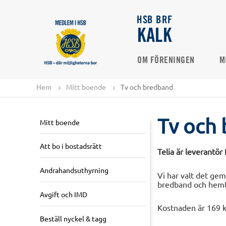
HSB BRF
KALK
OM FÖRENINGEN
M
Hem
Mitt boende
Tv och bredband
Tv och
Mitt boende
Att bo i bostadsrätt
Telia är leverantör
Andrahandsuthyrning
Vi har valt det ge
bredband och hemte
Avgift och IMD
Kostnaden är 169 k
Beställ nyckel & tagg