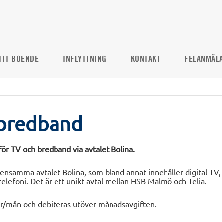
ITT BOENDE
INFLYTTNING
KONTAKT
FELANMÄL
 bredband
 för TV och bredband via avtalet Bolina.
mensamma avtalet Bolina, som bland annat innehåller digital-TV,
lefoni. Det är ett unikt avtal mellan HSB Malmö och Telia.
r/mån och debiteras utöver månadsavgiften.