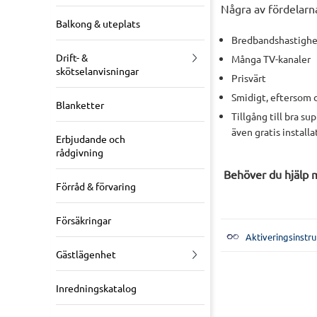
Några av fördelarn
Balkong & uteplats
Bredbandshastighe
Drift- &
Många TV-kanaler
skötselanvisningar
Prisvärt
Smidigt, eftersom de
Blanketter
Tillgång till bra s
även gratis installa
Erbjudande och
rådgivning
Behöver du hjälp m
Förråd & förvaring
Försäkringar
Aktiveringsinstru
Gästlägenhet
Inredningskatalog