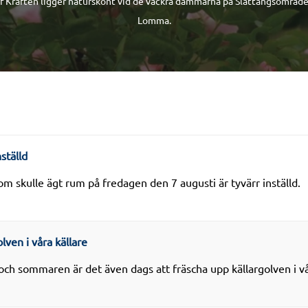
f Kraften ligger naturskönt vid de vackra dammarna på Slättängsområde
Lomma.
ställd
om skulle ägt rum på fredagen den 7 augusti är tyvärr inställd.
lven i våra källare
ch sommaren är det även dags att fräscha upp källargolven i vå