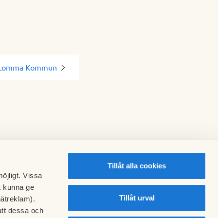
Lomma Kommun
Tillåt alla cookies
öjligt. Vissa
t kunna ge
Tillåt urval
nätreklam).
att dessa och