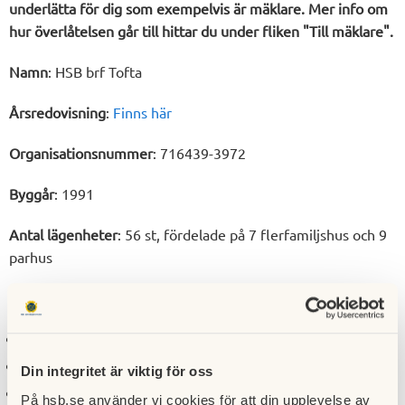
underlätta för dig som exempelvis är mäklare. Mer info om
hur överlåtelsen går till hittar du under fliken "Till mäklare".
Namn
: HSB brf Tofta
Årsredovisning
:
Finns här
Organisationsnummer
: 716439-3972
Byggår
: 1991
Antal lägenheter
: 56 st, fördelade på 7 flerfamiljshus och 9
parhus
Lägenheter fördelar sig enligt följande
:
2 rum och kök: 12 lägenheter
3 rum och kök: 26 lägenheter
Din integritet är viktig för oss
4 rum och kök: 14 lägenheter
På hsb.se använder vi cookies för att din upplevelse av