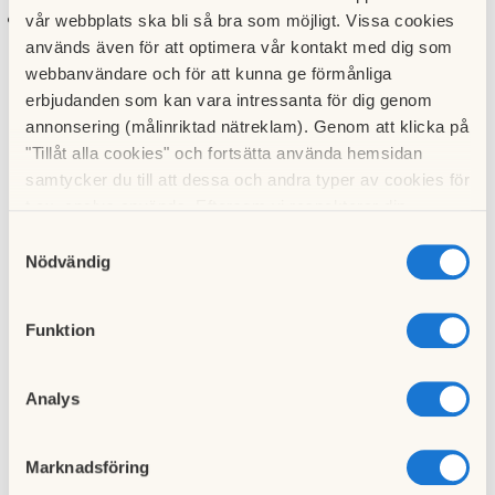
5 rum och kök: 4 lägenheter
vår webbplats ska bli så bra som möjligt. Vissa cookies
används även för att optimera vår kontakt med dig som
webbanvändare och för att kunna ge förmånliga
Antal lokaler
: 1
erbjudanden som kan vara intressanta för dig genom
annonsering (målinriktad nätreklam). Genom att klicka på
Föreningen tillåter delat ägande
:
"Tillåt alla cookies" och fortsätta använda hemsidan
samtycker du till att dessa och andra typer av cookies för
Föreningen tillåter juridisk person som köpare
:
t.ex. analys används. Eftersom vi respekterar din
integritet kan du välja att inte tillåta vissa typer av
Föreningens verksamhet omfattar förvaltningen av
Samtyckesval
cookies och välja att endast tillåta ett urval.
fastigheterna
: Svedala 100:165
Nödvändig
Ekonomisk förvaltning
: HSB Malmö
Funktion
Avgiftsförändringar
: Föreningen höjde avgifterna med 2 %
från och med 2023-04-01
Analys
Tomträtt
: Nej
Marknadsföring
Individuell mätning och debitering (IMD)
: