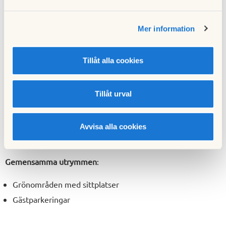
Renoveringar
:
Här finns information om renoveringar och
Mer information
underhåll
Parkering
: Det ingår en parkeringsplats till varje lägenhet,
Tillåt alla cookies
var den är beror dock på i vilket hus bostadsrättshavaren
bor.
Här kan du läsa mer om parkering
.
Tillåt urval
Tv och bredband
: Levereras av Tele2,
här kan du läsa mer
om tv och bredband
Avvisa alla cookies
Lägenhetsförråd
:
Gemensamma utrymmen
:
Grönområden med sittplatser
Gästparkeringar