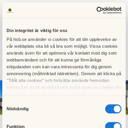
Din integritet är viktig för oss
På hsb.se använder vi cookies för att din upplevelse av
HSB BRF
vår webbplats ska bli så bra som möjligt. Vissa cookies
EKLANDA DUNGE
används även för att optimera vår kontakt med dig som
webbanvändare och för att kunna ge förmånliga
erbjudanden som kan vara intressanta för dig genom
annonsering (målinriktad nätreklam). Genom att klicka på
SÖK
LOGGA IN
"Tillåt alla cookies" och fortsätta använda hemsidan
samtycker du till att dessa och andra typer av cookies för
t.ex. analys används. Eftersom vi respekterar din
integritet kan du välja att inte tillåta vissa typer av
Samtyckesval
cookies och välja att endast tillåta ett urval.
Nödvändig
Funktion