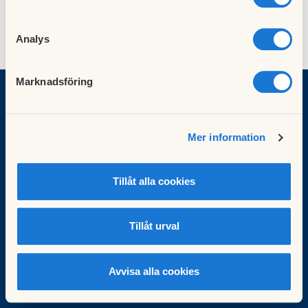
Analys
Marknadsföring
BRF Eklanda Dunge
Mer information
Eklanda Hage 15
431 49 Mölndal
Tillåt alla cookies
Organisationsnummer: 716445-1101
E-post: styrelsen@eklandadunge.se
Besök HSB.se
Tillåt urval
Läs mer om cookies här
Cookieinställningar
Redigera hemsida
Avvisa alla cookies