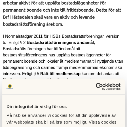
arbetar aktivt för att upplåta bostadslägenheter för
permanent boende och inte till fritidsboende. Detta för att
Brf Hästedalen skall vara en aktiv och levande
bostadsrättsförening året om.
I Normalstadgar 2011 för HSBs Bostadsrättsföreningar, version
5. Enligt § 2
Bostadsrättsföreningens ändamål
,
Bostadsrättsföreningen har till ändamål att i
bostadsrättsföreningens hus upplåta bostadslägenheter för
permanent boende och lokaler åt medlemmarna till nyttjande utan
tidsbegränsning och därmed främja medlemmarnas ekonomiska
intressen. Enligt § 5
Rätt till medlemskap
kan om det antas att
förvärvaren inte avser att bosätta sig permanent i
bostadslägenheten har bostadsrättsföreningen i enlighet med
bostadsrättsföreningens ändamål rätt att neka medlemskap.
Enligt § 9
Prövning av medlemskap
, frågan om att anta en
medlem avgörs av styrelsen som är skyldig att avgöra frågan om
Din integritet är viktig för oss
medlemskap inom en månad från det att skriftlig och fullständig
På hsb.se använder vi cookies för att din upplevelse av
ansökan om medlemskap tagits emot av bostadsrättsföreningen.
vår webbplats ska bli så bra som möjligt. Vissa cookies