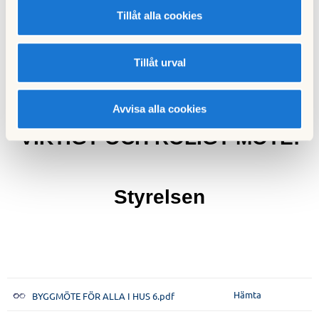
Tillåt alla cookies
deltagare ha ett godkänt 
vaccinationsbevis att uppvisa. 
Tillåt urval
VARMT VÄLKOMNA TILL ETT 
Avvisa alla cookies
VIKTIGT OCH ROLIGT MÖTE!
Styrelsen
Hämta
BYGGMÖTE FÖR ALLA I HUS 6.pdf