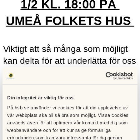
1/2 KL. 18:00 PÅ 
UMEÅ FOLKETS HUS 
Viktigt att så många som möjligt 
kan delta för att underlätta för oss 
boende och entreprenören. Dock 
endast en person per lägenhet 
pga pandemin. 
Din integritet är viktig för oss
På hsb.se använder vi cookies för att din upplevelse av
vår webbplats ska bli så bra som möjligt. Vissa cookies
På mötet deltar VNB 
används även för att optimera vår kontakt med dig som
webbanvändare och för att kunna ge förmånliga
(entreprenören) och HSB för att 
erbjudanden som kan vara intressanta för dig genom