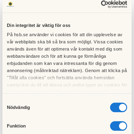
Måndagen den 8/11 kl. 18:30
är det informationsträff på Ggg 7B i
källaren för alla er som bor i Hus 4.
Din integritet är viktig för oss
På hsb.se använder vi cookies för att din upplevelse av
Här kommer VNB att ta alla
vår webbplats ska bli så bra som möjligt. Vissa cookies
detaljer för er som är viktiga
används även för att optimera vår kontakt med dig som
att veta t.ex;
webbanvändare och för att kunna ge förmånliga
erbjudanden som kan vara intressanta för dig genom
·
när och hur går det till
annonsering (målinriktad nätreklam). Genom att klicka på
när de borrar i väggarna?
"Tillåt alla cookies" och fortsätta använda hemsidan
·
kan jag vara hemma
samtycker du till att dessa och andra typer av cookies för
under relining av
t.ex. analys används. Eftersom vi respekterar din
integritet kan du välja att inte tillåta vissa typer av
Samtyckesval
ventilationen?
cookies och välja att endast tillåta ett urval.
Nödvändig
Husdjuren?
·
Hur mycket måste jag
Funktion
plocka undan för att de