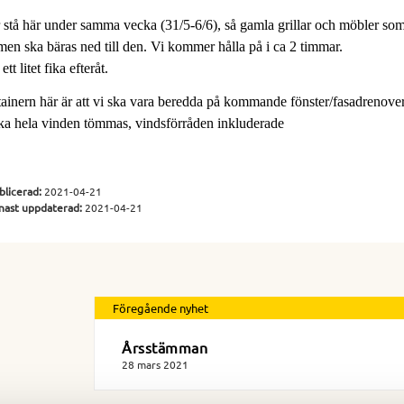
stå här under samma vecka (31/5-6/6), så gamla grillar och möbler som
men ska bäras ned till den. Vi kommer hålla på i ca 2 timmar. 
t litet fika efteråt.
tainern här är att vi ska vara beredda på kommande fönster/fasadrenoveri
a hela vinden tömmas, vindsförråden inkluderade
blicerad:
2021-04-21
nast uppdaterad:
2021-04-21
Föregående nyhet
Årsstämman
28 mars 2021