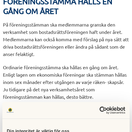
FÖRENINGSSTÄMMA HÅLLS EN
GÅNG OM ÅRET
På föreningsstämman ska medlemmarna granska den
verksamhet som bostadsrättsföreningen haft under året.
Medlemmarna kan också komma med förslag på nya sätt att
driva bostadsrättsföreningen eller ändra på sådant som de
anser felaktigt.
Ordinarie föreningsstämma ska hållas en gång om året.
Enligt lagen om ekonomiska föreningar ska stämman hållas
inom sex månader efter utgången av varje räken- skapsår.
Ju tidigare på det nya verksamhetsåret som
föreningsstämman kan hållas, desto bättre.
Styrelsen kan sammankalla till extra föreningsstämma.
Vanligen brukar medlemmarna kallas till en extra
föreningsstämma när stadgarna ska ändras. Stadgeänd-
Din integritet är viktig för oss