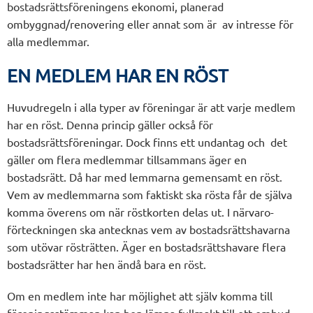
bostadsrättsföreningens ekonomi, planerad
ombyggnad/renovering eller annat som är av intresse för
alla medlemmar.
EN MEDLEM HAR EN RÖST
Huvudregeln i alla typer av föreningar är att varje medlem
har en röst. Denna princip gäller också för
bostadsrättsföreningar. Dock finns ett undantag och det
gäller om flera medlemmar tillsammans äger en
bostadsrätt. Då har med lemmarna gemensamt en röst.
Vem av medlemmarna som faktiskt ska rösta får de själva
komma överens om när röstkorten delas ut. I närvaro-
förteckningen ska antecknas vem av bostadsrättshavarna
som utövar rösträtten. Äger en bostadsrättshavare flera
bostadsrätter har hen ändå bara en röst.
Om en medlem inte har möjlighet att själv komma till
föreningsstämman kan hen lämna fullmakt till ett ombud.