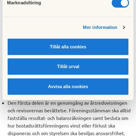
Marknadsföring
Om föreningsstämman hålls vid en annan tidpunkt än det
som sägs i stadgarna eller exempelvis om bostads-
rättsföreningen ska likvideras eller slås samman med en
Mer information
annan bostadsrättsförening måste skriftlig kallelse sändas
till alla medlemmar under deras senast kända adress.
Tillåt alla cookies
FORMALISERAD DAGORDNING
Föreningsstämman är mycket formellt upplagd.
Tillåt urval
Dagordningen finns angiven i stadgarna. Förenings-
stämman kan delas in i tre huvuddelar för utom
Avvisa alla cookies
inledningen då bland annat mötesord förande väljs.
Den första delen är en genomgång av årsredovisningen
och revisorernas berättelse. Föreningsstämman ska alltid
fastställa resultat- och balansräkningen samt besluta om
hur bostadsrättsföreningens vinst eller förlust ska
disponeras och om styrelsen ska beviljas ansvarsfrihet.