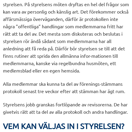
styrelsen. På styrelsens möten dryftas en hel del frågor som
kan vara av personlig och känslig art. Det förekommer också
affärsmässiga överväganden, därför är protokollen inte
några ”offentliga” handlingar som medlemmarna fritt har
rätt att ta del av. Det mesta som diskuteras och beslutas i
styrelsen rör ändå sådant som medlemmarna har all
anledning att få reda på. Därför bör styrelsen se till att det
finns rutiner att sprida den allmänna infor-mationen till
medlemmarna, kanske via regelbundna husmöten, ett
medlemsblad eller en egen hemsida.
Alla medlemmar ska kunna ta del av förenings-stämmans
protokoll senast tre veckor efter att stämman har ägt rum.
Styrelsens jobb granskas fortlöpande av revisorerna. De har
givetvis rätt att ta del av alla protokoll och andra handlingar.
VEM KAN VÄLJAS IN I STYRELSEN?