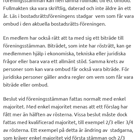
Fullmakten ska vara skriftlig, daterad och inte äldre än ett
år. Läs i bostadsrättsföreningens stadgar vem som får vara
ombud i den aktuella bostadsrätts-föreningen.
En medlem har också rätt att ta med sig ett biträde till
föreningsstämman. Biträdet, som inte har rösträtt, kan ge
medlemmen hjälp i ekonomiska, tekniska eller juridiska
frågor eller bara vara ett allmänt stöd. Samma krets av
personer som kan vara ombud får också vara biträde. För
juridiska personer gäller andra regler om vem som får vara
biträde eller ombud.
Beslut vid föreningsstämman fattas normalt med enkel
majoritet. Med enkel majoritet menas att ett förslag har
fått mer än hälften av rösterna. Vissa beslut måste dock
fattas med kvalificerad majoritet, till exempel 2/3 eller 3/4
av rösterna. Ett exempel på detta är ändring av stadgarna,
som kräver enkel majoritet vid första stämman och 2/3