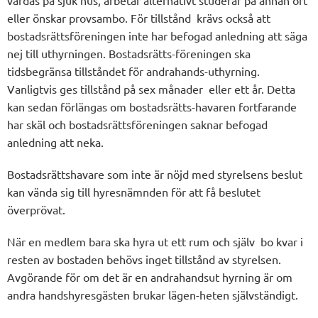
vårdas på sjuk hus, arbetar alternativt studerar på annan ort
eller önskar provsambo. För tillstånd krävs också att
bostadsrättsföreningen inte har befogad anledning att säga
nej till uthyrningen. Bostadsrätts-föreningen ska
tidsbegränsa tillståndet för andrahands-uthyrning.
Vanligtvis ges tillstånd på sex månader eller ett år. Detta
kan sedan förlängas om bostadsrätts-havaren fortfarande
har skäl och bostadsrättsföreningen saknar befogad
anledning att neka.
Bostadsrättshavare som inte är nöjd med styrelsens beslut
kan vända sig till hyresnämnden för att få beslutet
överprövat.
När en medlem bara ska hyra ut ett rum och själv bo kvar i
resten av bostaden behövs inget tillstånd av styrelsen.
Avgörande för om det är en andrahandsut hyrning är om
andra handshyresgästen brukar lägen-heten självständigt.