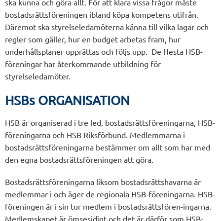
ska kunna och göra allt. För att klara vissa frågor måste
bostadsrättsföreningen ibland köpa kompetens utifrån.
Däremot ska styrelseledamöterna känna till vilka lagar och
regler som gäller, hur en budget arbetas fram, hur
underhållsplaner upprättas och följs upp. De flesta HSB-
föreningar har återkommande utbildning för
styrelseledamöter.
HSBs ORGANISATION
HSB är organiserad i tre led, bostadsrättsföreningarna, HSB-
föreningarna och HSB Riksförbund. Medlemmarna i
bostadsrättsföreningarna bestämmer om allt som har med
den egna bostadsrättsföreningen att göra.
Bostadsrättsföreningarna liksom bostadsrättshavarna är
medlemmar i och äger de regionala HSB-föreningarna. HSB-
föreningen är i sin tur medlem i bostadsrättsfören-ingarna.
Medlemskapet är ömsesidigt och det är därför som HSB-