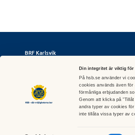
BRF Karlsvik
Kontaktuppgifter:
Din integritet är viktig för
Felanmälan:
På hsb.se använder vi cook
072-2187699
cookies används även för 
Styrelsen:
förmånliga erbjudanden so
styrelsen@brfkarlsvik.se
Genom att klicka på "Tillå
Ordförande:
andra typer av cookies för 
ordforande@brfkarlsvik.se
inte tillåta vissa typer av c
Tel: 070-379 91 34
Sekreterare:
sekreterare@brfkarlsvik.se
Samtyckesval