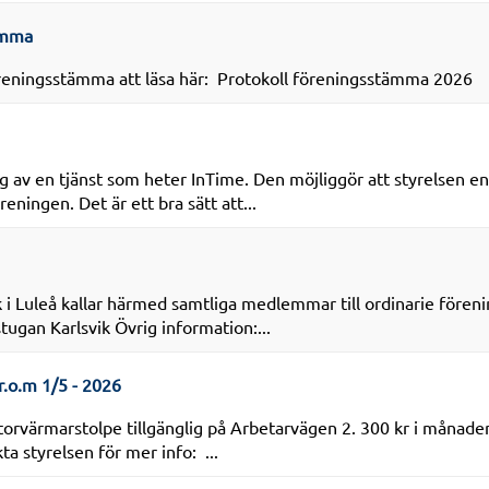
ämma
föreningsstämma att läsa här: Protokoll föreningsstämma 2026
g av en tjänst som heter InTime. Den möjliggör att styrelsen enk
eningen. Det är ett bra sätt att...
k i Luleå kallar härmed samtliga medlemmar till ordinarie före
stugan Karlsvik Övrig information:...
r.o.m 1/5 - 2026
torvärmarstolpe tillgänglig på Arbetarvägen 2. 300 kr i månade
a styrelsen för mer info: ...