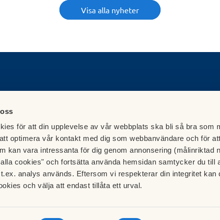
Visa alla nyheter
Besök HSB.se
 oss
Läs mer om cookies här
Cookieinställningar
ies för att din upplevelse av vår webbplats ska bli så bra som m
Redigera hemsida
att optimera vår kontakt med dig som webbanvändare och för at
m kan vara intressanta för dig genom annonsering (målinriktad 
t alla cookies" och fortsätta använda hemsidan samtycker du till 
t.ex. analys används. Eftersom vi respekterar din integritet kan d
ookies och välja att endast tillåta ett urval.