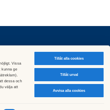
Tillåt alla cookies
öjligt. Vissa
t kunna ge
Tillåt urval
nätreklam).
att dessa och
u välja att
Avvisa alla cookies