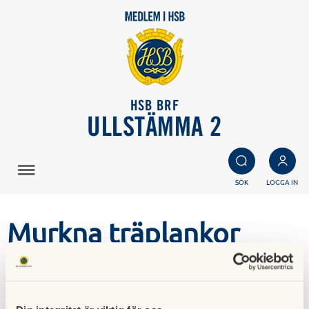
HSB BRF
ULLSTÄMMA 2
SÖK
LOGGA IN
Murkna träplankor
10 maj 2015
Hej!