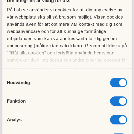
Din integritet är viktig för oss
Styrelsen har efter en inspektionsrunda i området kunnat
På hsb.se använder vi cookies för att din upplevelse av
vår webbplats ska bli så bra som möjligt. Vissa cookies
konstatera att vissa träplankor på förråden är murkna och
används även för att optimera vår kontakt med dig som
behöver bytas före ommålningen. Vi hann tyvärr inte med
webbanvändare och för att kunna ge förmånliga
att kolla alla lägenhetsavskiljare (plank in mot grannens
erbjudanden som kan vara intressanta för dig genom
uteplats) så därför uppmanar vi alla boende att kolla över
annonsering (målinriktad nätreklam). Genom att klicka på
sina egna avskiljare. Upptäcker man eller misstänker man
"Tillåt alla cookies" och fortsätta använda hemsidan
murkna träplankor var vänlig kontakta vicevärden snarast.
samtycker du till att dessa och andra typer av cookies för
Det går även utmärkt att svara direkt svara på detta mail.
t.ex. analys används. Eftersom vi respekterar din
integritet kan du välja att inte tillåta vissa typer av
Samtyckesval
/Styrelsen
cookies och välja att endast tillåta ett urval.
Nödvändig
Till nyhetslistan
Funktion
Analys