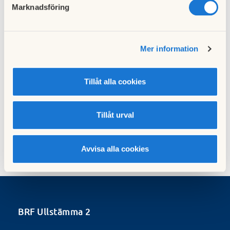
Föregående nyhet
Marknadsföring
Kompletterande information gällande
parkeringsfrågan
06 maj 2015
Mer information
Nästa nyhet
Tillåt alla cookies
Nyhetsbrev juni
09 juni 2015
Tillåt urval
Avvisa alla cookies
BRF Ullstämma 2