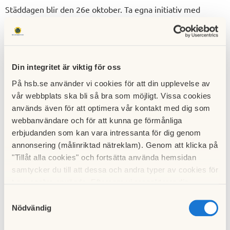
Städdagen blir den 26e oktober. Ta egna initiativ med
grannarna och gör fint i vårt område! Containrar, för löv,
grenar och kvistar, kommer finnas på två ställen, obs om
grenarna sticker över kanten hämtas de inte, och någon
behöver klättra in och såga itu allt. Hjälps åt att såga isär
Din integritet är viktig för oss
grenar och träd
innan
de läggs i containern. Tips på vad som
På hsb.se använder vi cookies för att din upplevelse av
behöver göras:
vår webbplats ska bli så bra som möjligt. Vissa cookies
används även för att optimera vår kontakt med dig som
1. Samla in grenar från trädklippningen och lägg i
webbanvändare och för att kunna ge förmånliga
containrarna
erbjudanden som kan vara intressanta för dig genom
2. Sanden i sandlådorna ska grävas om, fyll på sand
annonsering (målinriktad nätreklam). Genom att klicka på
under gungorna
"Tillåt alla cookies" och fortsätta använda hemsidan
3. Om någon lekutrustning har gröna beläggningar –
samtycker du till att dessa och andra typer av cookies för
tvätta med tex diskmedel
t.ex. analys används. Eftersom vi respekterar din
4. Mossa på asfalten? Skrapa med tex en skyffel
integritet kan du välja att inte tillåta vissa typer av
Samtyckesval
5. Något sop-/återvinningsrum eller trädgårdsförråd
cookies och välja att endast tillåta ett urval.
Nödvändig
kanske behöver städas?