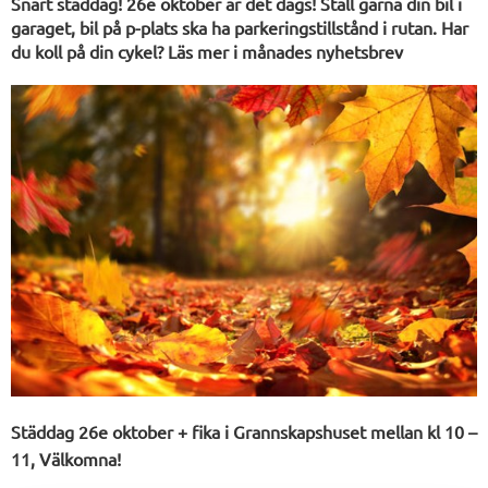
Snart städdag! 26e oktober är det dags! Ställ gärna din bil i
garaget, bil på p-plats ska ha parkeringstillstånd i rutan. Har
du koll på din cykel? Läs mer i månades nyhetsbrev
Städdag 26e oktober + fika i Grannskapshuset mellan kl 10 –
11, Välkomna!