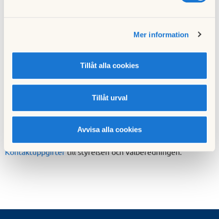
Ordförande
Marita Johansson
Ledamot
Gunnel Persson
Mer information
Revisorer
Tillåt alla cookies
Föreningsrevisor
My Svärd
Tillåt urval
Föreningsrevisor
Minna Ljungqvist
Avvisa alla cookies
Kontaktuppgifter
till styrelsen och valberedningen.