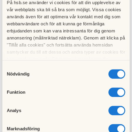
Ordförande
Matthias Eivindsson
På hsb.se använder vi cookies för att din upplevelse av
vår webbplats ska bli så bra som möjligt. Vissa cookies
Vice ordförande
Christina Holm
används även för att optimera vår kontakt med dig som
webbanvändare och för att kunna ge förmånliga
Sekreterare
Christel Vilpi Holmgren
erbjudanden som kan vara intressanta för dig genom
annonsering (målinriktad nätreklam). Genom att klicka på
Ledamöter
Emelie Simon
"Tillåt alla cookies" och fortsätta använda hemsidan
Isabelle Andersson
samtycker du till att dessa och andra typer av cookies för
Henrik Lindqvist
t.ex. analys används. Eftersom vi respekterar din
Håkan Jonsson
integritet kan du välja att inte tillåta vissa typer av
Samtyckesval
Mikael Seitz
cookies och välja att endast tillåta ett urval.
Nödvändig
HSB-representant
Erika Hellman
Funktion
Förvaltare
Mikael Karlqvist
Jerry Eriksson
Analys
Valberedningen
Marknadsföring