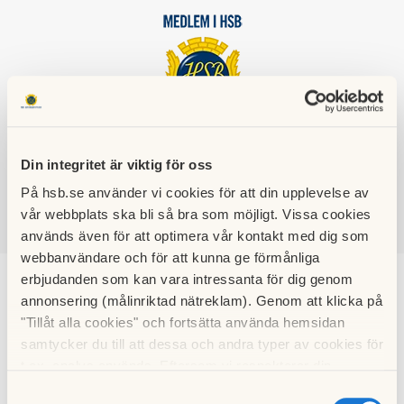
HSB BRF
NORDVÄST
Din integritet är viktig för oss
På hsb.se använder vi cookies för att din upplevelse av
vår webbplats ska bli så bra som möjligt. Vissa cookies
används även för att optimera vår kontakt med dig som
SÖK
LOGGA IN
webbanvändare och för att kunna ge förmånliga
erbjudanden som kan vara intressanta för dig genom
Bredband, Telefoni &
annonsering (målinriktad nätreklam). Genom att klicka på
"Tillåt alla cookies" och fortsätta använda hemsidan
TV
samtycker du till att dessa och andra typer av cookies för
t.ex. analys används. Eftersom vi respekterar din
integritet kan du välja att inte tillåta vissa typer av
Varje lägenhet har uttag installerade för Tele2 (fd
Samtyckesval