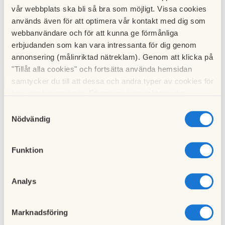
vår webbplats ska bli så bra som möjligt. Vissa cookies
används även för att optimera vår kontakt med dig som
webbanvändare och för att kunna ge förmånliga
erbjudanden som kan vara intressanta för dig genom
annonsering (målinriktad nätreklam). Genom att klicka på
"Tillåt alla cookies" och fortsätta använda hemsidan
samtycker du till att dessa och andra typer av cookies för
t.ex. analys används. Eftersom vi respekterar din
integritet kan du välja att inte tillåta vissa typer av
Samtyckesval
cookies och välja att endast tillåta ett urval.
Nödvändig
Funktion
Analys
Marknadsföring