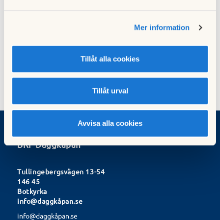
Mer information
Vinprovning en tradition numera
Tillåt alla cookies
Tillåt urval
Avvisa alla cookies
BRF Daggkåpan
Tullingebergsvägen 13-54
146 45
Botkyrka
info@daggkåpan.se
info@daggkåpan.se