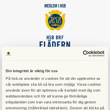
HSB BRF
FLÄDERN
SÖK
LOGGA IN
Din integritet är viktig för oss
På hsb.se använder vi cookies för att din upplevelse av
Avgifter 2019
vår webbplats ska bli så bra som möjligt. Vissa cookies
används även för att optimera vår kontakt med dig som
24 november 2018
webbanvändare och för att kunna ge förmånliga
Det kommer att bli en höjning av avgifterna 2019, se
erbjudanden som kan vara intressanta för dig genom
bifogad information.
annonsering (målinriktad nätreklam). Genom att klicka på